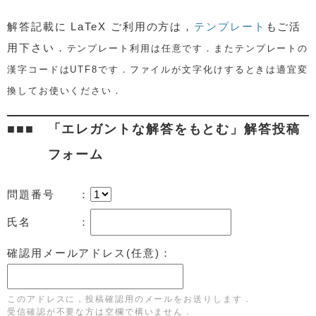
解答記載に
LaTeX ご利用の方は，
テンプレート
もご活
用下さい．
テンプレート利用は任意です．またテンプレートの
漢字コードはUTF8です．ファイルが文字化けするときは適宜変
換してお使いください．
「エレガントな解答をもとむ」解答投稿
フォーム
問題番号 ：
氏名 ：
確認用メールアドレス(任意)：
このアドレスに，投稿確認用のメールをお送りします．
受信確認が不要な方は空欄で構いません．