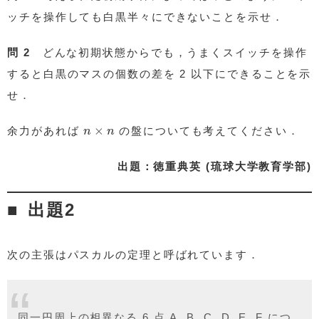
ッチを操作しても白黒半々にできないことを示せ．
問 2
どんな初期状態からでも，うまくスイッチを操作
すると白黒のマスの個数の差を 2 以下にできることを示
せ．
n
×
n
×
余力があれば
の盤についても考えてください．
n
n
出題：徳重典英 (琉球大学教育学部)
出題2
次の主張はパスカルの定理と呼ばれています．
同一円周上の相異なる 6 点 A, B, C, D, E, F につ