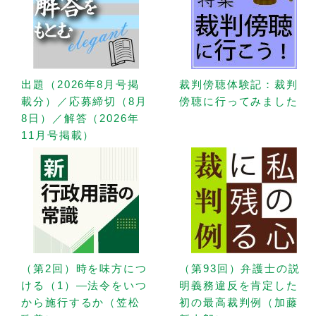
出題（2026年8月号掲
裁判傍聴体験記：裁判
載分）／応募締切（8月
傍聴に行ってみました
8日）／解答（2026年
11月号掲載）
（第2回）時を味方につ
（第93回）弁護士の説
ける（1）—法令をいつ
明義務違反を肯定した
から施行するか（笠松
初の最高裁判例（加藤