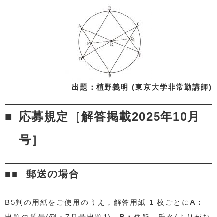
出題：植野義明 (東京大学非常勤講師)
応募規定［解答掲載2025年10月
号］
郵送の場合
B5判の用紙をご使用のうえ，解答用紙 1 枚ごとに
A：
出題の番号(例：7月号出題1)，
B：
住所，氏名(ふりがな