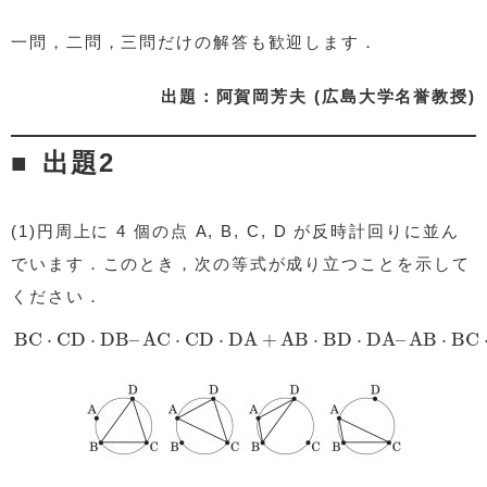
一問，二問，三問だけの解答も歓迎します．
出題：阿賀岡芳夫 (広島大学名誉教授)
出題2
(1)円周上に 4 個の点 A, B, C, D が反時計回りに並ん
でいます．このとき，次の等式が成り立つことを示して
ください．
BC
⋅
CD
⋅
DB
–
AC
⋅
CD
⋅
DA
+
AB
⋅
BD
⋅
DA
–
AB
⋅
BC
⋅
CA
BC
⋅
CD
⋅
DB
–
AC
⋅
CD
⋅
DA
+
AB
⋅
BD
⋅
DA
–
AB
⋅
BC