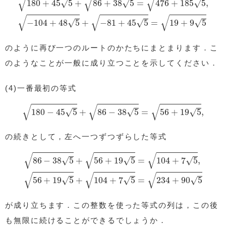
√
√
√
√
√
√
180
+
45
5
+
86
+
38
5
=
476
+
185
5
,
√
√
√
√
√
√
−
104
+
48
5
+
−
81
+
45
5
=
19
+
9
5
のように再び一つのルートのかたちにまとまります．こ
のようなことが一般に成り立つことを示してください．
(4)一番最初の等式
180
−
45
5
+
86
−
38
5
=
56
+
19
5
,
√
√
√
√
√
√
180
−
45
5
+
86
−
38
5
=
56
+
19
5
,
の続きとして，左へ一つずつずらした等式
86
−
38
5
+
56
+
19
5
=
104
+
7
5
,
56
+
19
5
+
104
+
7
5
=
234
+
√
√
√
√
√
√
86
−
38
5
+
56
+
19
5
=
104
+
7
5
,
√
√
√
√
√
√
56
+
19
5
+
104
+
7
5
=
234
+
90
5
が成り立ちます．この整数を使った等式の列は，この後
も無限に続けることができるでしょうか．