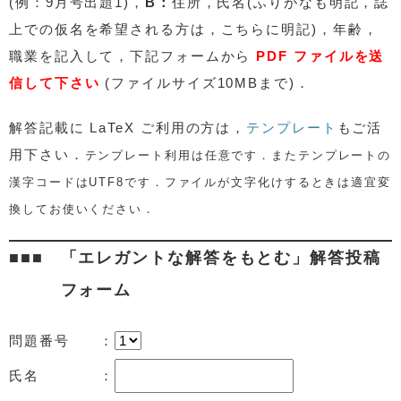
(例：9月号出題1)，
B：
住所，氏名(ふりがなも明記，誌
上での仮名を希望される方は，こちらに明記)，年齢，
職業を記入して，下記フォームから
PDF ファイルを送
信して下さい
(ファイルサイズ10MBまで)．
解答記載に
LaTeX ご利用の方は，
テンプレート
もご活
用下さい．
テンプレート利用は任意です．またテンプレートの
漢字コードはUTF8です．ファイルが文字化けするときは適宜変
換してお使いください．
「エレガントな解答をもとむ」解答投稿
フォーム
問題番号 ：
氏名 ：