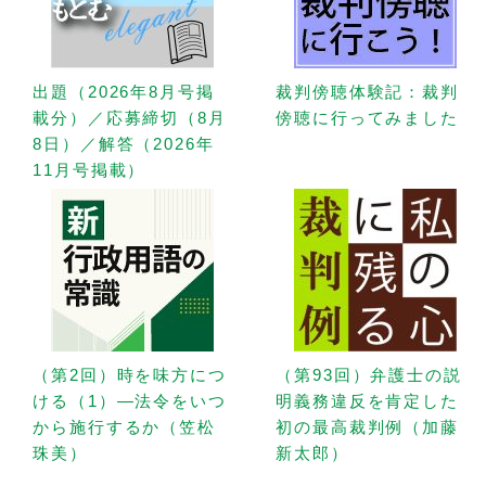
出題（2026年8月号掲
裁判傍聴体験記：裁判
載分）／応募締切（8月
傍聴に行ってみました
8日）／解答（2026年
11月号掲載）
（第2回）時を味方につ
（第93回）弁護士の説
ける（1）—法令をいつ
明義務違反を肯定した
から施行するか（笠松
初の最高裁判例（加藤
珠美）
新太郎）