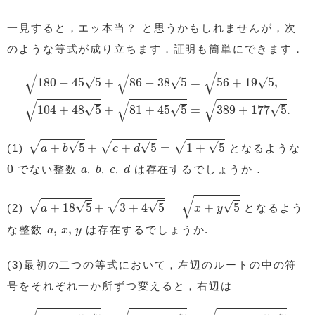
一見すると，エッ本当？ と思うかもしれませんが，次
のような等式が成り立ちます．証明も簡単にできます．
180
−
45
5
+
86
−
38
5
=
56
+
19
5
,
104
+
48
5
+
81
+
45
5
=
389
+
√
√
√
√
√
√
180
−
45
5
+
86
−
38
5
=
56
+
19
5
,
√
√
√
√
√
√
104
+
48
5
+
81
+
45
5
=
389
+
177
5
.
a
+
b
5
+
c
+
d
5
=
1
+
5
√
√
√
√
√
√
+
5
+
+
5
=
1
+
5
(1)
となるような
a
b
c
d
0
b
d
a
c
0
でない整数
,
,
,
は存在するでしょうか．
a
b
c
d
a
+
18
5
+
3
+
4
5
=
x
+
y
5
√
√
√
√
√
√
+
18
5
+
3
+
4
5
=
+
5
(2)
となるよう
a
x
y
a
,
x
,
y
,
,
な整数
は存在するでしょうか.
a
x
y
(3)最初の二つの等式において，左辺のルートの中の符
号をそれぞれ一か所ずつ変えると，右辺は
180
+
45
5
+
86
+
38
5
=
476
+
185
5
,
−
104
+
48
5
+
−
81
+
45
5