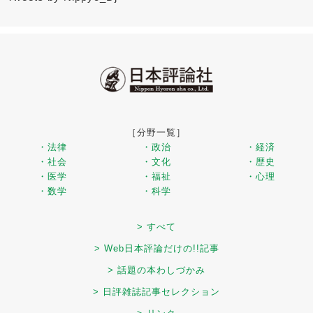
［分野一覧］
・法律
・政治
・経済
・社会
・文化
・歴史
・医学
・福祉
・心理
・数学
・科学
> すべて
> Web日本評論だけの!!記事
> 話題の本わしづかみ
> 日評雑誌記事セレクション