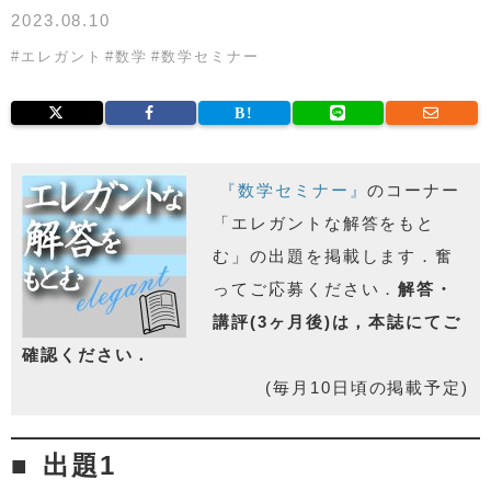
2023.08.10
#
エレガント
#
数学
#
数学セミナー
『数学セミナー』
のコーナー
「エレガントな解答をもと
む」の出題を掲載します．奮
ってご応募ください．
解答・
講評(3ヶ月後)は，本誌にてご
確認ください．
(毎月10日頃の掲載予定)
出題1