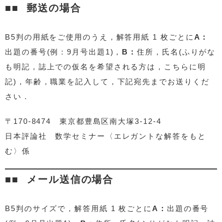
郵送の場合
B5判の用紙をご使用のうえ，解答用紙 1 枚ごとに
A：
出題の番号(例：9月号出題1)，
B：
住所，氏名(ふりがな
も明記，誌上での仮名を希望される方は，こちらに明
記)，年齢，職業を記入して，下記宛先までお送りくだ
さい．
〒170-8474 東京都豊島区南大塚3-12-4
日本評論社 数学セミナー〈エレガントな解答をもと
む〉係
メール送信の場合
B5判のサイズで，解答用紙 1 枚ごとに
A：
出題の番号