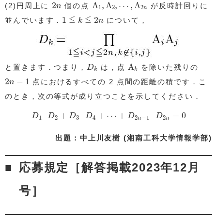
A
1
,
A
2
,
⋯
,
A
2
n
2
n
2
A
,
A
,
⋯
,
A
(2)円周上に
個の点
が反時計回りに
n
1
2
2
n
1
≦
k
≦
2
n
≦
≦
1
2
並んでいます．
について，
k
n
A
k
D
k
A
と置きます．つまり，
は，点
を除いた残りの
D
k
k
2
n
−
1
2
−
1
点におけるすべての 2 点間の距離の積です．こ
n
のとき，次の等式が成り立つことを示してください．
D
1
–
D
2
+
D
3
–
D
4
+
⋯
+
D
2
n
−
1
–
D
2
n
=
0
–
+
–
+
⋯
+
–
=
0
D
D
D
D
D
D
1
2
3
4
2
−
1
2
n
n
出題：中上川友樹 (湘南工科大学情報学部)
応募規定［解答掲載2023年12月
号］