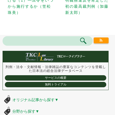
ける（1）—法令をいつ
明義務違反を肯定した
から施行するか（笠松
初の最高裁判例（加藤
珠美）
新太郎）
判例・法令・文献情報・法律雑誌の豊富なコンテンツを登載し
た
日本法の総合法律データベース
サービスの概要
無料トライアル
オリジナル記事から探す
▼
分野から探す
▼