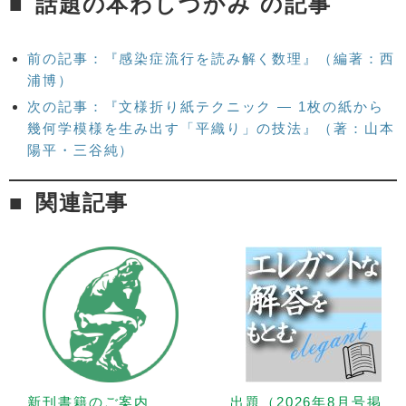
話題の本わしづかみ の記事
前の記事：『感染症流行を読み解く数理』（編著：西
浦博）
次の記事：『文様折り紙テクニック — 1枚の紙から
幾何学模様を生み出す「平織り」の技法』（著：山本
陽平・三谷純）
関連記事
新刊書籍のご案内
出題（2026年8月号掲