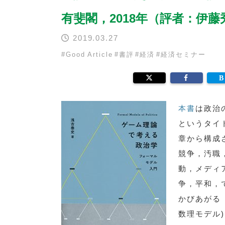
有斐閣，2018年（評者：伊藤
2019.03.27
#
Good Article
#
書評
#
経済
#
経済セミナー
本書
は
政治
というタイ
章から構成
競争，汚職，
動，メディア
争，平和，
かびあがる
数理モデル