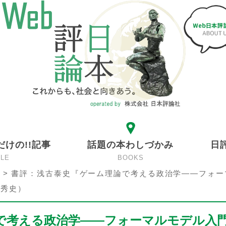
だけの!!記事
話題の本わしづかみ
日
CLE
BOOKS
>
書評：浅古泰史『ゲーム理論で考える政治学――フォー
藤秀史）
で考える政治学――フォーマルモデル入