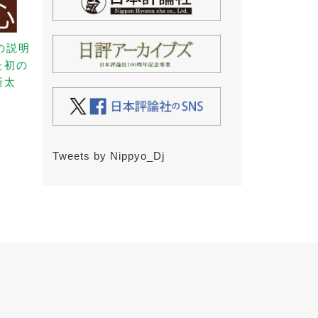
の説明
た初の
新太
Tweets by Nippyo_Dj