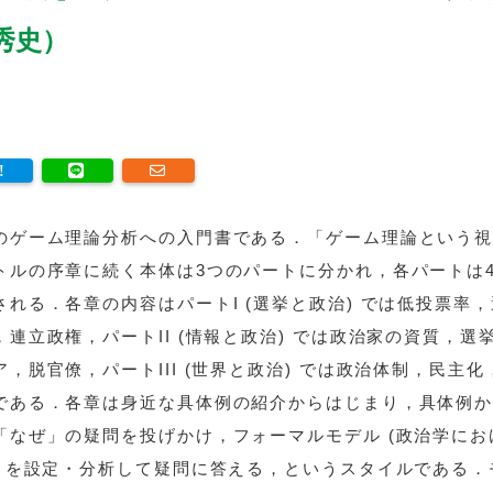
秀史）
のゲーム理論分析への入門書である．「ゲーム理論という
トルの序章に続く本体は3つのパートに分かれ，各パートは
される．各章の内容はパートI (選挙と政治) では低投票率
連立政権，パートII (情報と政治) では政治家の資質，選
，脱官僚，パートIII (世界と政治) では政治体制，民主化
である．各章は身近な具体例の紹介からはじまり，具体例
「なぜ」の疑問を投げかけ，フォーマルモデル (政治学にお
) を設定・分析して疑問に答える，というスタイルである．