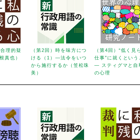
「合理的疑
（第2回）時を味方につ
（第4回）“低く見
根真也）
ける（1）—法令をいつ
仕事”に就くという
から施行するか（笠松珠
— スティグマと自
美）
の心理