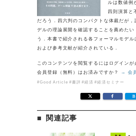
ルは数値例
四則演算と
だろう．四六判のコンパクトな体裁だが，
デルの理論展開を確認することを薦めたい
う．本書で紹介される各フォーマルモデル
および参考文献が紹介されている．
このコンテンツを閲覧するにはログインが
会員登録（無料）はお済みですか？
→ 会
#
Good Article
#
書評
#
経済
#
経済セミナー
関連記事