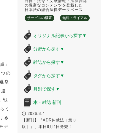
判例・法令・文献情報・法律雑誌
の豊富なコンテンツを登載した
日本法の総合法律データベース
サービスの概要
無料トライアル
オリジナル記事から探す
▼
分野から探す
▼
雑誌から探す
▼
視点」
4つの
タグから探す
▼
，選挙
月別で探す
▼
挙運
，戦
本・雑誌 新刊
からう
2026.8.4
ける
【新刊】『ADR仲裁法［第３
モデ
版］』、本日8月4日発売！