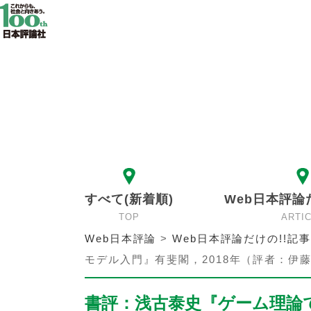
すべて(新着順)
Web日本評論
TOP
ARTI
Web日本評論
>
Web日本評論だけの!!記事
モデル入門』有斐閣，2018年（評者：伊
書評：浅古泰史『ゲーム理論