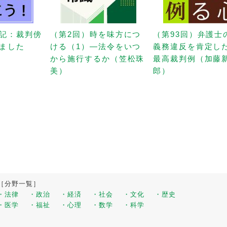
記：裁判傍
（第2回）時を味方につ
（第93回）弁護士
ました
ける（1）—法令をいつ
義務違反を肯定し
から施行するか（笠松珠
最高裁判例（加藤
美）
郎）
［分野一覧］
・法律
・政治
・経済
・社会
・文化
・歴史
・医学
・福祉
・心理
・数学
・科学