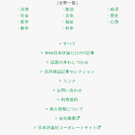
［分野一覧］
・法律
・政治
・経済
・社会
・文化
・歴史
・医学
・福祉
・心理
・数学
・科学
> すべて
> Web日本評論だけの!!記事
> 話題の本わしづかみ
> 日評雑誌記事セレクション
> リンク
> お問い合わせ
> 利用規約
> 個人情報について
> 会社概要
> 日本評論社コーポレートサイト