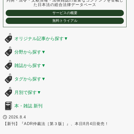
判例・法令・文献情報・法律雑誌の豊富なコンテンツを登載し
た
日本法の総合法律データベース
サービスの概要
無料トライアル
オリジナル記事から探す
▼
分野から探す
▼
雑誌から探す
▼
タグから探す
▼
月別で探す
▼
本・雑誌 新刊
2026.8.4
【新刊】『ADR仲裁法［第３版］』、本日8月4日発売！