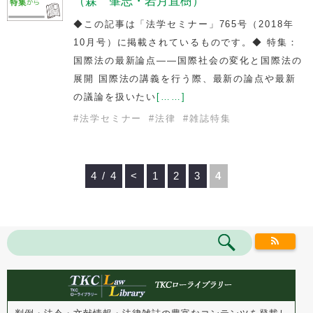
（森 肇志・岩月直樹）
◆この記事は「法学セミナー」765号（2018年
10月号）に掲載されているものです。◆ 特集：
国際法の最新論点――国際社会の変化と国際法の
展開 国際法の講義を行う際、最新の論点や最新
の議論を扱いたい
[……]
#
法学セミナー
#
法律
#
雑誌特集
4 / 4
<
1
2
3
4