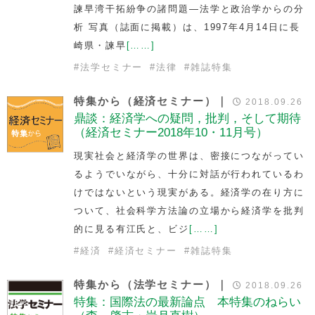
諫早湾干拓紛争の諸問題―法学と政治学からの分
析 写真（誌面に掲載）は、1997年4月14日に長
崎県・諫早
[……]
#
法学セミナー
#
法律
#
雑誌特集
特集から（経済セミナー）｜
2018.09.26
鼎談：経済学への疑問，批判，そして期待
（経済セミナー2018年10・11月号）
現実社会と経済学の世界は、密接につながってい
るようでいながら、十分に対話が行われているわ
けではないという現実がある。経済学の在り方に
ついて、社会科学方法論の立場から経済学を批判
的に見る有江氏と、ビジ
[……]
#
経済
#
経済セミナー
#
雑誌特集
特集から（法学セミナー）｜
2018.09.26
特集：国際法の最新論点 本特集のねらい