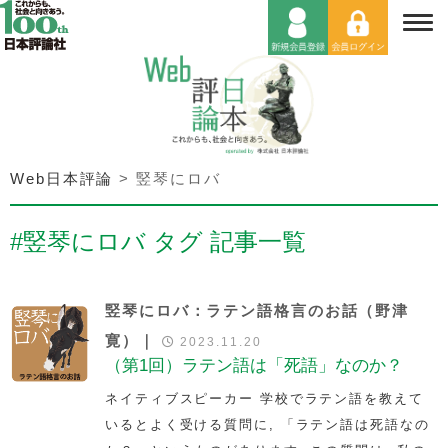
Web日本評論
>
竪琴にロバ
#竪琴にロバ タグ 記事一覧
竪琴にロバ：ラテン語格言のお話（野津
寛）｜
2023.11.20
（第1回）ラテン語は「死語」なのか？
ネイティブスピーカー 学校でラテン語を教えて
いるとよく受ける質問に, 「ラテン語は死語なの