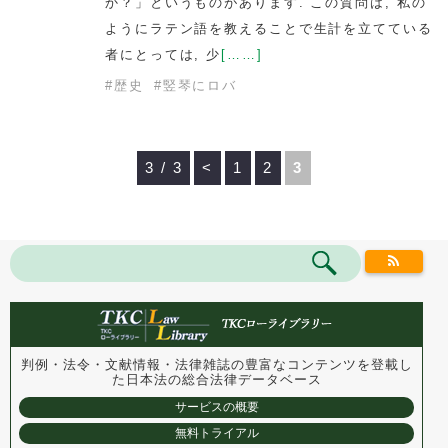
か？」というものがあります. この質問は, 私の
ようにラテン語を教えることで生計を立てている
者にとっては, 少
[……]
#
歴史
#
竪琴にロバ
3 / 3
<
1
2
3
判例・法令・文献情報・法律雑誌の豊富なコンテンツを登載し
た
日本法の総合法律データベース
サービスの概要
無料トライアル