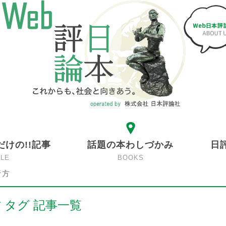
だけの!!記事
話題の本わしづかみ
日
CLE
BOOKS
行方
 タグ 記事一覧