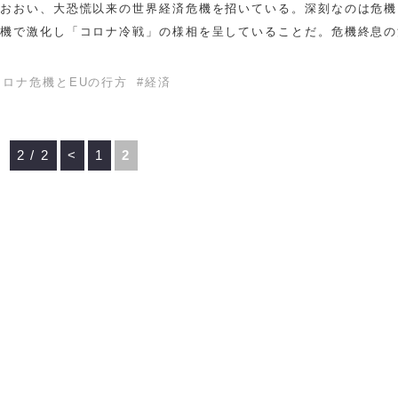
をおおい、大恐慌以来の世界経済危機を招いている。深刻なのは危機
危機で激化し「コロナ冷戦」の様相を呈していることだ。危機終息の
コロナ危機とEUの行方
#
経済
2 / 2
<
1
2