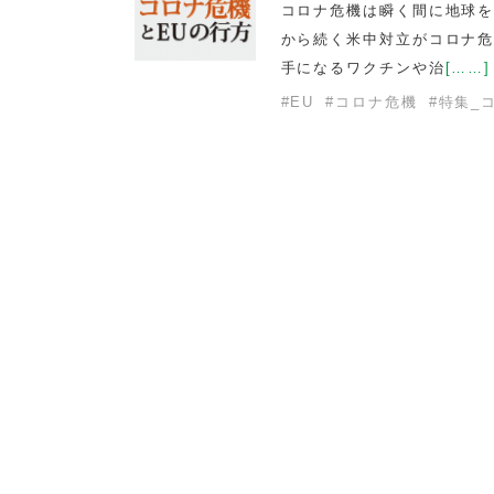
コロナ危機は瞬く間に地球
から続く米中対立がコロナ
手になるワクチンや治
[……]
#
EU
#
コロナ危機
#
特集_