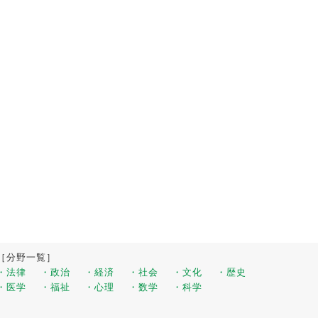
［分野一覧］
・法律
・政治
・経済
・社会
・文化
・歴史
・医学
・福祉
・心理
・数学
・科学