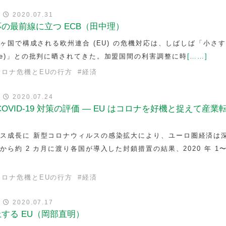
｜
2020.07.31
の最前線に立つ ECB（田中理）
 ヶ国で構成される欧州連合 (EU) の危機対応は、しばしば「小さ
too late)」との批判に晒されてきた。加盟国間の利害調整に時
[……]
コロナ危機とEUの行方
#
経済
｜
2020.07.24
OVID-19 対策の評価 — EU はコロナを好機と捉えて産業
ス成長に 新型コロナウィルスの感染拡大により、ユーロ圏経済は
から約 2 カ月に渡り各国が導入した封鎖措置の結果、2020 年 1〜
コロナ危機とEUの行方
#
経済
｜
2020.07.17
する EU（岡部直明）