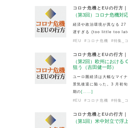
コロナ危機とEUの行方
（第3回）コロナ危機対応
経済や政治環境が異なる 27
遅すぎる (too little 
#
EU
#
コロナ危機
#
特集_
コロナ危機とEUの行方
（第2回）欧州における C
狙う（吉田健一郎）
ユーロ圏経済は大幅なマイナ
景気後退に陥った。3 月初旬
期の
[……]
#
EU
#
コロナ危機
#
特集_
コロナ危機とEUの行方
（第1回）米中対立で浮上