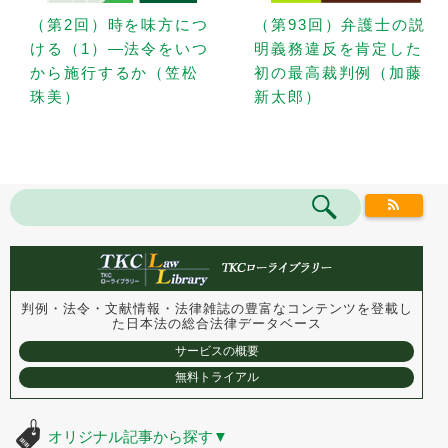
（第2回）時を味方につ
（第93回）弁護士の説
ける（1）—法令をいつ
明義務違反を肯定した
から施行するか（笠松
初の最高裁判例（加藤
珠美）
新太郎）
判例・法令・文献情報・法律雑誌の豊富なコンテンツを登載し
た
日本法の総合法律データベース
サービスの概要
無料トライアル
オリジナル記事から探す
▼