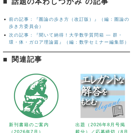
話題の本わしづかみ の記事
前の記事：『圏論の歩き方（改訂版）』（編：圏論の
歩き方委員会）
次の記事：『聞いて納得！大学数学質問箱 — 群・
環・体・ガロア理論篇』（編：数学セミナー編集部）
関連記事
新刊書籍のご案内
出題（2026年8月号掲
（2026年7月）
載分）／応募締切（8月