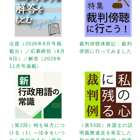
出題（2026年8月号掲
裁判傍聴体験記：裁判
載分）／応募締切（8月
傍聴に行ってみました
8日）／解答（2026年
11月号掲載）
（第2回）時を味方につ
（第93回）弁護士の説
ける（1）—法令をいつ
明義務違反を肯定した