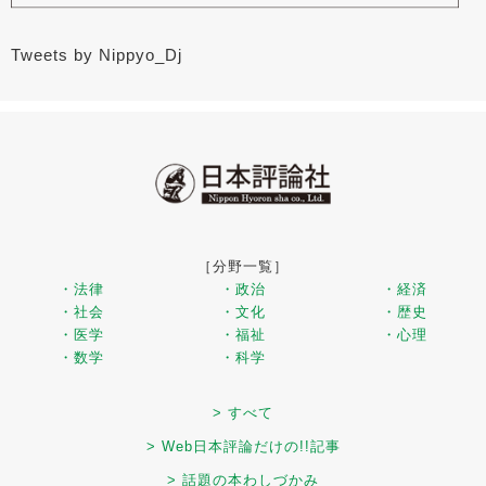
Tweets by Nippyo_Dj
［分野一覧］
・法律
・政治
・経済
・社会
・文化
・歴史
・医学
・福祉
・心理
・数学
・科学
> すべて
> Web日本評論だけの!!記事
> 話題の本わしづかみ