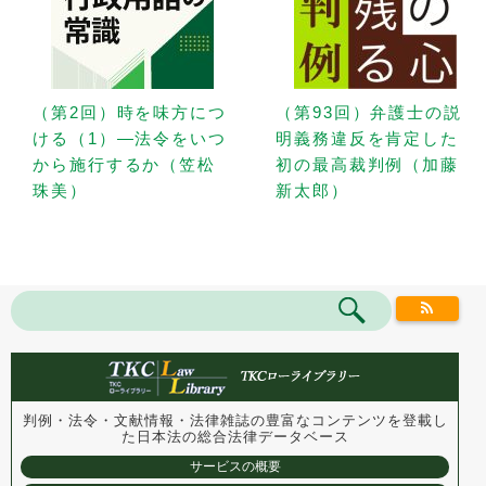
（第2回）時を味方につ
（第93回）弁護士の説
ける（1）—法令をいつ
明義務違反を肯定した
から施行するか（笠松
初の最高裁判例（加藤
珠美）
新太郎）
判例・法令・文献情報・法律雑誌の豊富なコンテンツを登載し
た
日本法の総合法律データベース
サービスの概要