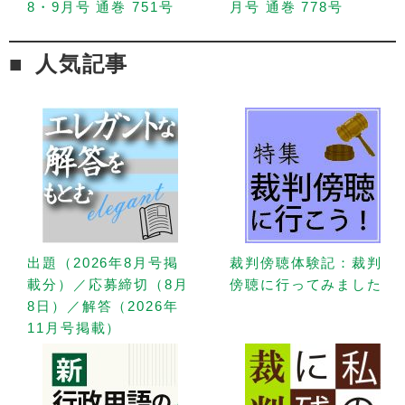
8・9月号 通巻 751号
月号 通巻 778号
人気記事
出題（2026年8月号掲
裁判傍聴体験記：裁判
載分）／応募締切（8月
傍聴に行ってみました
8日）／解答（2026年
11月号掲載）