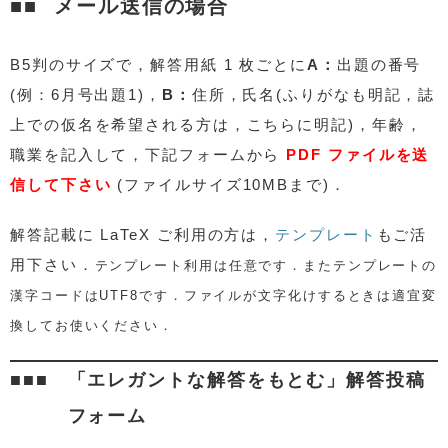
メール送信の場合
B5判のサイズで，解答用紙 1 枚ごとに
A：
出題の番号
(例：6月号出題1)，
B：
住所，氏名(ふりがなも明記，誌
上での仮名を希望される方は，こちらに明記)，年齢，
職業を記入して，下記フォームから
PDF ファイルを送
信して下さい
(ファイルサイズ10MBまで)．
解答記載に
LaTeX ご利用の方は，
テンプレート
もご活
用下さい．
テンプレート利用は任意です．またテンプレートの
漢字コードはUTF8です．ファイルが文字化けするときは適宜変
換してお使いください．
「エレガントな解答をもとむ」解答投稿
フォーム