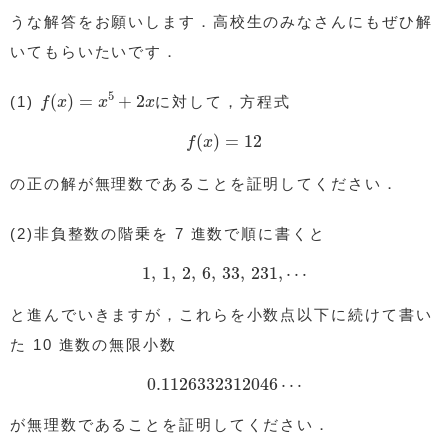
うな解答をお願いします．高校生のみなさんにもぜひ解
いてもらいたいです．
f
(
x
)
=
x
5
+
2
x
5
(
)
=
+
2
(1)
に対して，方程式
f
x
x
x
f
(
x
)
=
12
(
)
=
12
f
x
の正の解が無理数であることを証明してください．
(2)非負整数の階乗を 7 進数で順に書くと
1
,
1
,
2
,
6
,
33
,
231
,
⋯
1
,
1
,
2
,
6
,
33
,
231
,
⋯
と進んでいきますが，これらを小数点以下に続けて書い
た 10 進数の無限小数
0.1126332312046
⋯
0.1126332312046
⋯
が無理数であることを証明してください．