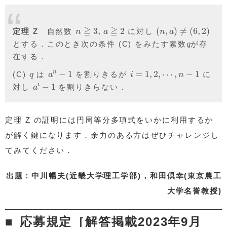
n
≧
3
,
a
≧
2
(
n
,
a
)
≠
(
6
,
2
)
≧
≧
3
,
2
(
,
)
≠
(
6
,
2
)
定理 Z
自然数
に対し
n
a
n
a
q
とする．このとき次の条件 (C) をみたす素数
が存
q
在する．
a
n
−
1
i
=
1
,
2
,
⋯
,
n
−
1
q
−
1
=
1
,
2
,
⋯
,
−
1
n
(C)
は
を割りきるが
に
q
a
i
n
a
i
−
1
−
1
i
対し
を割りきらない．
a
定理 Z の証明には円周等分多項式をいかに利用するか
が解く鍵になります．余力のある方はぜひチャレンジし
てみてください．
出題：中川暢夫(近畿大学理工学部)，和田倶幸(東京農工
大学名誉教授)
応募規定［解答掲載2023年9月