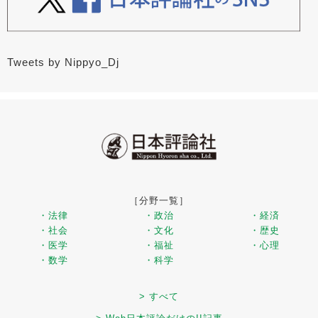
Tweets by Nippyo_Dj
［分野一覧］
・法律
・政治
・経済
・社会
・文化
・歴史
・医学
・福祉
・心理
・数学
・科学
> すべて