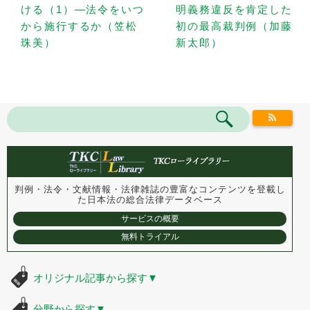
ける（1）—法令をいつ
明義務違反を肯定した
から施行するか（笠松
初の最高裁判例（加藤
珠美）
新太郎）
判例・法令・文献情報・法律雑誌の豊富なコンテンツを登載し
た
日本法の総合法律データベース
サービスの概要
無料トライアル
オリジナル記事から探す
▼
分野から探す
▼