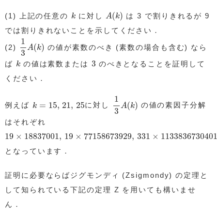
A
(
k
)
k
(
)
(1) 上記の任意の
に対し
は 3 で割りきれるが 9
k
A
k
では割りきれないことを示してください．
1
3
A
(
k
)
1
(
)
(2)
の値が素数のべき (素数の場合も含む) なら
A
k
3
k
3
3
ば
の値は素数または
のべきとなることを証明して
k
ください．
1
3
A
(
k
)
1
k
=
15
,
21
,
25
=
15
,
21
,
25
(
)
例えば
に対し
の値の素因子分解
k
A
k
3
はそれぞれ
19
×
18837001
,
19
×
77158673929
,
331
×
1133836730401
19
×
18837001
,
19
×
77158673929
,
331
×
113383673040
となっています．
証明に必要ならばジグモンディ (Zsigmondy) の定理と
して知られている下記の定理 Z を用いても構いませ
ん．