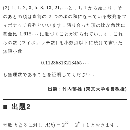
1
,
1
,
2
,
3
,
5
,
8
,
13
,
21
,
⋯
1
,
1
1
,
1
,
2
,
3
,
5
,
8
,
13
,
21
,
⋯
1
,
1
(3)
と，
から始まり，そ
のあとの項は直前の 2 つの項の和になっている数列をフ
ィボナッチ数列といいます．隣り合った項の比が急速に
1.618
⋯
1.618
⋯
黄金比
に近づくことが知られています．これ
らの数 (フィボナッチ数) を小数点以下に続けて書いた
無限小数
0.11235813213455
⋯
0.11235813213455
⋯
も無理数であることを証明してください．
出題：竹内郁雄 (東京大学名誉教授)
出題2
A
(
k
)
=
2
2
k
−
2
k
+
1
k
≧
3
2
≧
k
k
3
(
)
=
2
−
2
+
1
奇数
に対し
とおきます．
k
A
k