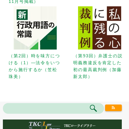
11月号掲載）
（第2回）時を味方につ
（第93回）弁護士の説
ける（1）—法令をいつ
明義務違反を肯定した
から施行するか（笠松
初の最高裁判例（加藤
珠美）
新太郎）