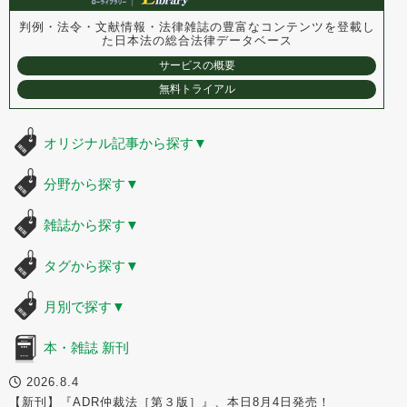
判例・法令・文献情報・法律雑誌の豊富なコンテンツを登載し
た
日本法の総合法律データベース
サービスの概要
無料トライアル
オリジナル記事から探す
▼
分野から探す
▼
雑誌から探す
▼
タグから探す
▼
月別で探す
▼
本・雑誌 新刊
2026.8.4
【新刊】『ADR仲裁法［第３版］』、本日8月4日発売！