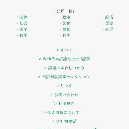
［分野一覧］
・法律
・政治
・経済
・社会
・文化
・歴史
・医学
・福祉
・心理
・数学
・科学
> すべて
> Web日本評論だけの!!記事
> 話題の本わしづかみ
> 日評雑誌記事セレクション
> リンク
> お問い合わせ
> 利用規約
> 個人情報について
> 会社概要