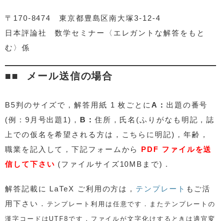
〒170-8474 東京都豊島区南大塚3-12-4
日本評論社 数学セミナー〈エレガントな解答をもと
む〉係
メール送信の場合
B5判のサイズで，解答用紙 1 枚ごとに
A：
出題の番号
(例：9月号出題1)，
B：
住所，氏名(ふりがなも明記，誌
上での仮名を希望される方は，こちらに明記)，年齢，
職業を記入して，下記フォームから
PDF ファイルを送
信して下さい
(ファイルサイズ10MBまで)．
解答記載に
LaTeX ご利用の方は，
テンプレート
もご活
用下さい．
テンプレート利用は任意です．またテンプレートの
漢字コードはUTF8です．ファイルが文字化けするときは適宜変