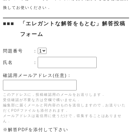
換してお使いください．
「エレガントな解答をもとむ」解答投稿
フォーム
問題番号 ：
氏名 ：
確認用メールアドレス(任意)：
このアドレスに，投稿確認用のメールをお送りします．
受信確認が不要な方は空欄で構いません．
編集部に届くメールと同内容のものを送信しますので，お送りいた
だくPDFファイルも添付されます．
メールアドレスは返信用に使うだけで，収集することはありませ
ん．
※解答PDFを添付して下さい