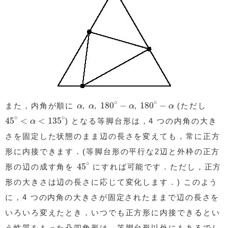
180
∘
−
α
180
∘
−
α
∘
∘
α
α
180
−
180
−
また，内角が順に
,
,
,
(ただし
α
α
α
α
45
∘
<
α
<
135
∘
∘
∘
45
<
<
135
) となる等脚台形は，4 つの内角の大き
α
さを固定した状態のまま辺の長さを変えても，常に正方
形に内接できます．(等脚台形の平行な2辺と外枠の正方
45
∘
∘
45
形の辺の成す角を
にすれば可能です．ただし，正方
形の大きさは辺の長さに応じて変化します．) このよう
に，4 つの内角の大きさが固定されたままで辺の長さを
いろいろ変えたとき，いつでも正方形に内接できるとい
う性質をもった凸四角形は，等脚台形以外にもあるでし