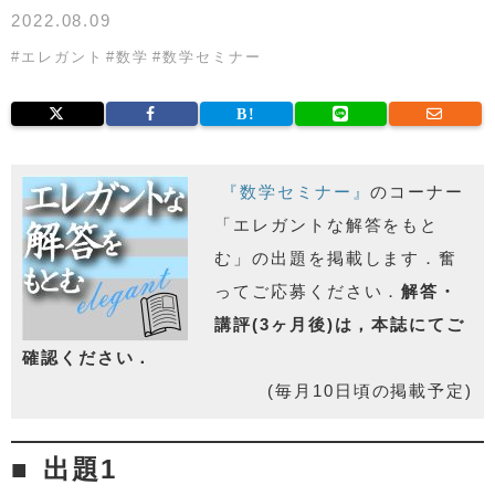
2022.08.09
#
エレガント
#
数学
#
数学セミナー
『数学セミナー』
のコーナー
「エレガントな解答をもと
む」の出題を掲載します．奮
ってご応募ください．
解答・
講評(3ヶ月後)は，本誌にてご
確認ください．
(毎月10日頃の掲載予定)
出題1