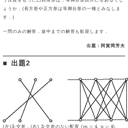
ょうか．(長方形や正方形は等脚台形の一種とみなしま
す．)
一問のみの解答，途中までの解答も歓迎します．
出題：阿賀岡芳夫
出題2
3
3
m
=
4
n
=
4
3
3
=
4
=
4
(左)
-交差，(右)
-交差のない配置 (
,
)
m
n