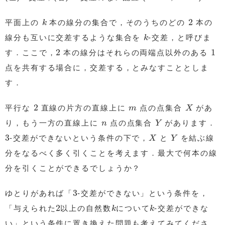
k
2
2
平面上の
本の線分の集合で，そのうちのどの
本の
k
k
線分も互いに交差するような集合を
-交差，と呼びま
k
2
1
2
1
す．ここで，
本の線分はそれらの両端点以外のある
点を共有する場合に，交差する，とみなすこととしま
す．
2
X
m
2
平行な
直線の片方の直線上に
点の点集合
があ
m
X
Y
n
り，もう一方の直線上に
点の点集合
があります．
n
Y
3
X
Y
3
-交差ができないという条件の下で，
と
を結ぶ線
X
Y
分をなるべく多く引くことを考えます．最大で何本の線
分を引くことができるでしょうか？
3
3
ゆとりがあれば「
-交差ができない」という条件を，
2
k
k
2
「与えられた
以上の自然数
について
-交差ができな
k
k
い」という条件に置き換えた問題も考えてみてくださ