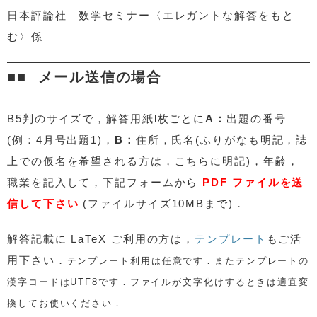
日本評論社 数学セミナー〈エレガントな解答をもと
む〉係
メール送信の場合
B5判のサイズで，解答用紙l枚ごとに
A：
出題の番号
(例：4月号出題1)，
B：
住所，氏名(ふりがなも明記，誌
上での仮名を希望される方は，こちらに明記)，年齢，
職業を記入して，下記フォームから
PDF ファイルを送
信して下さい
(ファイルサイズ10MBまで)．
解答記載に
LaTeX ご利用の方は，
テンプレート
もご活
用下さい．
テンプレート利用は任意です．またテンプレートの
漢字コードはUTF8です．ファイルが文字化けするときは適宜変
換してお使いください．