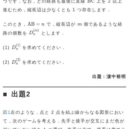
BC
つです．なお，どの経路も最後に直線
上を 2 以上
進むため，縦長辺は少なくとも 1 つ存在します．
AB
=
n
m
AB
=
このとき，
で，縦長辺が
個であるような経
n
m
D
n
(
m
)
(
)
m
路の個数を
とします．
D
n
D
n
(
1
)
(
1
)
(1)
を求めてください．
D
n
D
n
(
2
)
(
2
)
(2)
を求めてください．
D
n
出題：濵中裕明
出題2
図1
左のような，点と 2 点を結ぶ線からなる図形におい
て，次のゲームを考える．先手と後手が交互にまだ色が