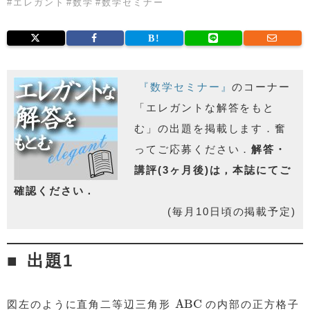
#
エレガント
#
数学
#
数学セミナー
『数学セミナー』
のコーナー
「エレガントな解答をもと
む」の出題を掲載します．奮
ってご応募ください．
解答・
講評(3ヶ月後)は，本誌にてご
確認ください．
(毎月10日頃の掲載予定)
出題1
ABC
ABC
図左のように直角二等辺三角形
の内部の正方格子