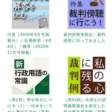
出題（2026年8月号掲
裁判傍聴体験記：裁判
載分）／応募締切（8月
傍聴に行ってみました
8日）／解答（2026年
11月号掲載）
（第2回）時を味方につ
（第93回）弁護士の説
ける（1）—法令をいつ
明義務違反を肯定した
から施行するか（笠松
初の最高裁判例（加藤