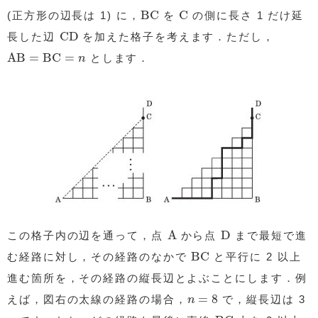
BC
C
BC
C
(正方形の辺長は 1) に，
を
の側に長さ 1 だけ延
CD
CD
長した辺
を加えた格子を考えます．ただし，
AB
=
BC
=
n
AB
=
BC
=
とします．
n
A
D
A
D
この格子内の辺を通って，点
から点
まで最短で進
BC
BC
む経路に対し，その経路のなかで
と平行に 2 以上
進む箇所を，その経路の縦長辺とよぶことにします．例
n
=
8
=
8
えば，図右の太線の経路の場合，
で，縦長辺は 3
n
BC