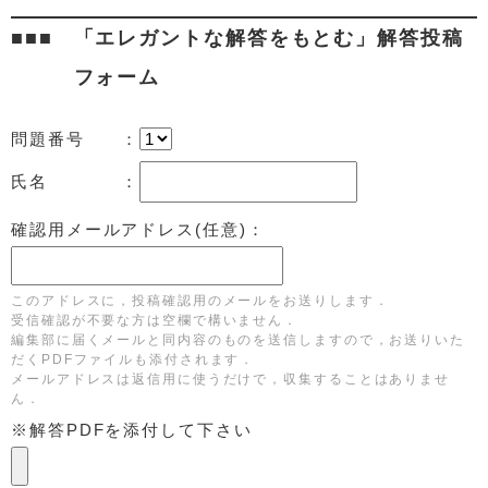
「エレガントな解答をもとむ」解答投稿
フォーム
問題番号 ：
氏名 ：
確認用メールアドレス(任意)：
このアドレスに，投稿確認用のメールをお送りします．
受信確認が不要な方は空欄で構いません．
編集部に届くメールと同内容のものを送信しますので，お送りいた
だくPDFファイルも添付されます．
メールアドレスは返信用に使うだけで，収集することはありませ
ん．
※解答PDFを添付して下さい