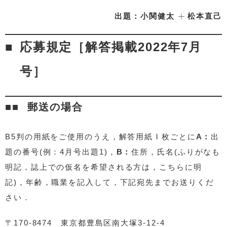
+
+
出題：小関健太
松本直己
応募規定［解答掲載2022年7月
号］
郵送の場合
B5判の用紙をご使用のうえ，解答用紙 l 枚ごとに
A：
出
題の番号(例：4月号出題1)，
B：
住所，氏名(ふりがなも
明記，誌上での仮名を希望される方は，こちらに明
記)，年齢，職業を記入して，下記宛先までお送りくだ
さい．
〒170-8474 東京都豊島区南大塚3-12-4