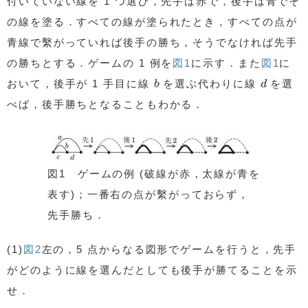
付いていない線を 1 つ選び，先手は赤で，後手は青でそ
の線を塗る．すべての線が塗られたとき，すべての点が
青線で繫がっていれば後手の勝ち，そうでなければ先手
の勝ちとする．ゲームの 1 例を
図1
に示す．また
図1
に
b
d
おいて，後手が 1 手目に線
を選ぶ代わりに線
を選
b
d
べば，後手勝ちとなることもわかる．
図1 ゲームの例 (破線が赤，太線が青を
表す)；一番右の点が繫がっておらず，
先手勝ち．
(1)
図2
左の，5 点からなる図形でゲームを行うと，先手
がどのように線を選んだとしても後手が勝てることを示
せ．