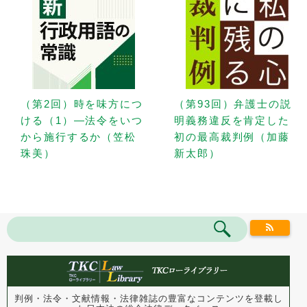
（第2回）時を味方につ
（第93回）弁護士の説
ける（1）—法令をいつ
明義務違反を肯定した
から施行するか（笠松
初の最高裁判例（加藤
珠美）
新太郎）
判例・法令・文献情報・法律雑誌の豊富なコンテンツを登載し