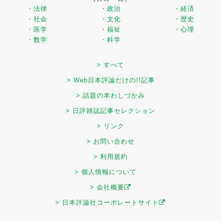
・法律
・政治
・経済
・社会
・文化
・歴史
・医学
・福祉
・心理
・数学
・科学
> すべて
> Web日本評論だけの!!記事
> 話題の本わしづかみ
> 日評雑誌記事セレクション
> リンク
> お問い合わせ
> 利用規約
> 個人情報について
> 会社概要
> 日本評論社コーポレートサイト