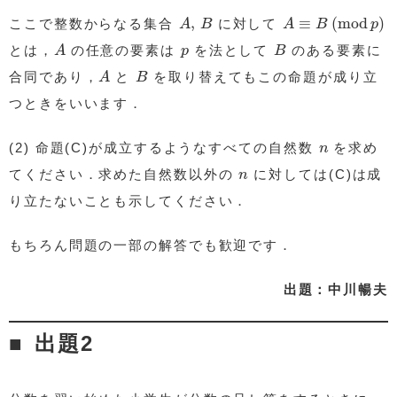
A
,
B
A
≡
B
(
mod
p
)
,
≡
(
mod
)
ここで整数からなる集合
に対して
A
B
A
B
p
A
B
p
とは，
の任意の要素は
を法として
のある要素に
A
p
B
A
B
合同であり，
と
を取り替えてもこの命題が成り立
A
B
つときをいいます．
n
(2) 命題(C)が成立するようなすべての自然数
を求め
n
n
てください．求めた自然数以外の
に対しては(C)は成
n
り立たないことも示してください．
もちろん問題の一部の解答でも歓迎です．
出題：中川暢夫
出題2