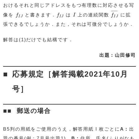
おけるそれと同じアドレスをもつ有理数に対応させる写
f
I
J
¯
f
I
J
f
I
J
I
¯
¯¯¯¯¯
¯
像を
と書きます．
は
上の連続関数
に拡
f
f
I
f
I
J
I
J
I
J
張できるでしょうか．また，それは可微分でしょうか．
解答は(1)だけでも結構です．
出題：山田修司
応募規定［解答掲載2021年10月
号］
郵送の場合
B5判の用紙をご使用のうえ，解答用紙 l 枚ごとに
A：
出
題の番号(例：7月号出題1)，
B：
住所，氏名(ふりがなも