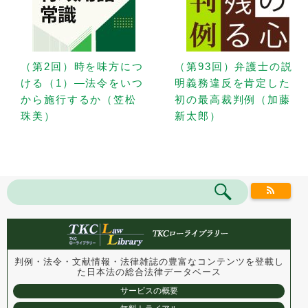
（第2回）時を味方につ
（第93回）弁護士の説
ける（1）—法令をいつ
明義務違反を肯定した
から施行するか（笠松
初の最高裁判例（加藤
珠美）
新太郎）
判例・法令・文献情報・法律雑誌の豊富なコンテンツを登載し
た
日本法の総合法律データベース
サービスの概要