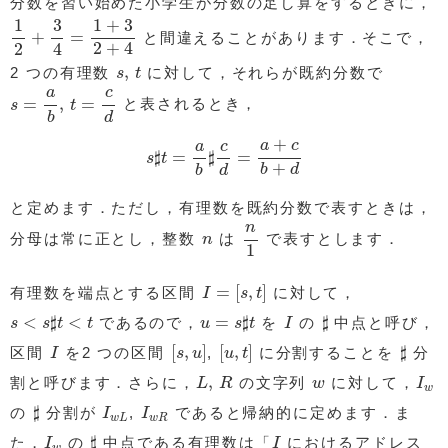
分数を習い始めた小学生が分数の足し算をするときに，
1
2
+
3
4
=
1
+
3
2
+
4
1
1
+
3
3
+
=
と間違えることがあります．そこで，
2
+
4
2
4
s
,
t
,
2 つの有理数
に対して，それらが既約分数で
s
t
s
=
a
b
,
t
=
c
d
c
a
=
,
=
と表されるとき，
s
t
d
b
s
♯
t
=
a
b
♯
c
d
=
a
+
c
b
+
d
+
a
c
c
a
♯
=
♯
=
s
t
+
b
d
d
b
と定めます．ただし，有理数を既約分数で表すときは，
n
1
n
n
分母は常に正とし，整数
は
で表すとします．
n
1
I
=
[
s
,
t
]
=
[
,
]
有理数を端点とする区間
に対して，
I
s
t
s
<
s
♯
t
<
t
u
=
s
♯
t
♯
I
<
♯
<
=
♯
♯
であるので，
を
の
中点と呼び，
s
s
t
t
u
s
t
I
[
s
,
u
]
[
u
,
t
]
♯
I
[
,
]
[
,
]
♯
区間
を2 つの区間
,
に分割することを
分
I
s
u
u
t
L
,
R
I
w
w
,
割と呼びます．さらに，
の文字列
に対して，
L
R
w
I
w
♯
I
w
L
I
w
R
♯
の
分割が
,
であると帰納的に定めます．ま
I
I
w
L
w
R
♯
I
w
I
♯
た，
の
中点である有理数は「
におけるアドレス
I
I
w