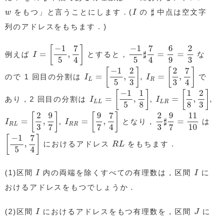
♯
I
w
♯
をもつ」と言うことにします．(
の
中点は空文字
w
I
列のアドレスをもちます．)
I
=
[
−
1
5
,
7
4
]
−
1
5
♯
7
4
=
6
9
=
2
3
7
7
−
1
−
1
6
2
[
]
=
,
♯
=
=
例えば
とすると，
な
I
4
4
5
5
9
3
I
L
=
[
−
1
5
,
2
3
]
I
R
=
[
2
3
,
7
4
]
7
−
1
2
2
[
]
[
]
=
,
=
,
ので 1 回目の分割は
,
で
I
I
L
R
4
5
3
3
I
L
L
=
[
−
1
5
,
1
8
]
I
L
R
=
[
1
8
,
2
3
]
−
1
1
1
2
[
]
[
]
=
,
=
,
あり，2 回目の分割は
,
,
I
I
L
L
L
R
5
8
8
3
I
R
L
=
[
2
3
,
9
7
]
I
R
R
=
[
9
7
,
7
4
]
2
3
♯
9
7
=
11
10
7
2
9
9
2
9
11
[
]
[
]
=
,
=
,
♯
=
,
となり，
は
I
I
R
L
R
R
4
3
7
7
3
7
10
[
−
1
5
,
7
4
]
7
−
1
[
]
R
L
,
におけるアドレス
をもちます．
R
L
4
5
I
I
(1)区間
内の両端を除くすべての有理数は，区間
に
I
I
おけるアドレスをもつでしょうか．
I
J
(2)区間
におけるアドレスをもつ有理数を，区間
に
I
J