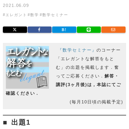
2021.06.09
#
エレガント
#
数学
#
数学セミナー
『数学セミナー』
のコーナー
「エレガントな解答をもと
む」の出題を掲載します．奮
ってご応募ください．
解答・
講評(3ヶ月後)は，本誌にてご
確認ください．
(毎月10日頃の掲載予定)
出題1