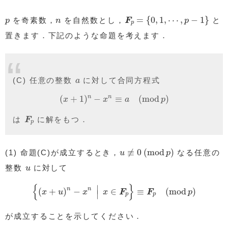
F
p
=
{
0
,
1
,
⋯
,
p
−
1
}
p
n
=
{
0
,
1
,
⋯
,
−
1
}
を奇素数，
を自然数とし，
と
p
n
F
p
p
置きます．下記のような命題を考えます．
a
(C) 任意の整数
に対して合同方程式
a
(
x
+
1
)
n
−
x
n
≡
a
(
mod
p
)
n
n
(
+
1
)
−
≡
(
mod
)
x
x
a
p
F
p
は
に解をもつ．
F
p
u
≢
0
(
mod
p
)
≢
0
(
mod
)
(1) 命題(C)が成立するとき，
なる任意の
u
p
u
整数
に対して
u
{
(
x
+
u
)
n
−
x
n
|
x
∈
F
p
}
≡
F
p
(
mod
p
)
{
}
∣
n
n
(
+
)
−
∈
≡
(
mod
)
x
u
x
x
F
F
p
∣
p
p
が成立することを示してください．