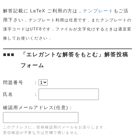
解答記載に
LaTeX ご利用の方は，
テンプレート
もご活
用下さい．
テンプレート利用は任意です．またテンプレートの
漢字コードはUTF8です．ファイルが文字化けするときは適宜変
換してお使いください．
「エレガントな解答をもとむ」解答投稿
フォーム
問題番号 ：
氏名 ：
確認用メールアドレス(任意)：
このアドレスに，投稿確認用のメールをお送りします．
受信確認が不要な方は空欄で構いません．