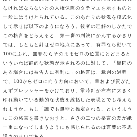
なければならないとの人権保障のタテマエを示すものと
一般にはうけとられている。このあたりの状況を模式化
して示せば以下のようになろう。後者の理解のしかたで
この格言をとらえると、第一審の判決にかんするかぎり
では、もともと針はゼロ地点にあって、有罪なら動いて
100にふれ、無罪ならそのままゼロの位置にとどまると
いういわば静的な状態が示されるのに対して、「疑問の
ある場合には被告人に有利に」の格言は、裁判の過程
で、100からゼロに向う方向において、量および質がた
えずプレッシャーをかけており、常時針が左右に大きく
ゆれ動いている動的な状態を総括した表現とでも考えら
れようか。もし「誰でも無罪と推定される」というよう
にこの格言を書きなおすと、さきの二つの格言の差が紙
一重になってしまうようにも感じられるのは言葉の不思
議さのせいである。