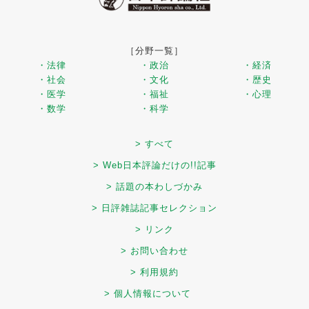
［分野一覧］
・法律
・政治
・経済
・社会
・文化
・歴史
・医学
・福祉
・心理
・数学
・科学
> すべて
> Web日本評論だけの!!記事
> 話題の本わしづかみ
> 日評雑誌記事セレクション
> リンク
> お問い合わせ
> 利用規約
> 個人情報について