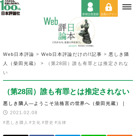
Web日本評論
>
Web日本評論だけの!!記事
>
悪しき隣
人（柴田光蔵）
>
（第28回）誰も有罪とは推定されな
い
（第28回）誰も有罪とは推定されない
悪しき隣人―ようこそ法格言の世界へ（柴田光蔵）｜
2021.02.08
#
悪しき隣人
#
文化
#
歴史
#
法律