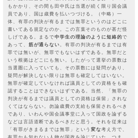
もかかり、その間も田中氏は当選が続く限り国会議
員であり、国は歳費を払いつづける。（中略）一
体、有罪の判決が有るまでは無罪というのはどこに
書いてある規定なのか。この言葉そのものが甚だ怪
しげである。まるで
中学生の理論のように短絡的
で
あって、
筋が通らない
。有罪の判決が有るまでは有
罪では無いが、無罪でもないはずである。無罪だと
いう根拠はどこにも無い。したがって選挙の票数は
当選圏に入っていても、その票数には疑問があり、
疑問が解決しない限りは無罪も確定してはいない。
無罪が確定していなければ議員としての資格をも確
認することはできないはずである。当然、「無罪の
判決が有るまでは議員としての資格は保留」されな
くてはならない。勿論歳費の支給も保留されるべき
であり、いわんや国会議事堂に入って国政を論ずる
などは言語道断であるべきだと思う。それを従来は
「有罪がきまるまでは無罪」という
変な
考え方で、
有罪かも知れない人物が国政を論じていた。つま