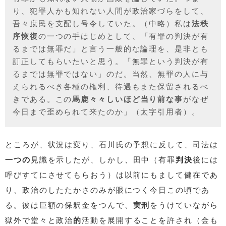
り、犯罪人かも知れない人間が政治家づらをして、
吾々庶民を支配し号令していた。（中略）私は
法秩
序恢復
の一つの手はじめとして、「有罪の判決が有
るまでは無罪だ」と言う一般的な論理を、是非とも
訂正してもらいたいと思う。「無罪という判決が有
るまでは無罪ではない」のだ。当然、無罪の人に与
えられるべき各種の権利、待遇もまた保留されるべ
きである。この
馬鹿々々しいほど当り前な事
がなぜ
今日まで歪められて来たのか」（太字引用者）。
ところが、状況は変り、石川氏の予想に反して、司法は
一つの
見識を示したが、しかし、田中（有罪
判決
後には
呼びすてにさせてもらおう）は以前にもまして健在であ
り、政治のしたたかさのみが眼につく今日この頃であ
る。彼は巨額の保釈金をつんで、
実刑
をうけていながら
獄外で堂々と政治
的
活動を展開することを許され（金も