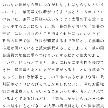
力もない庶民なら獄につながれなければならないという
のに！）、最高裁で決着がつくまであと５～６年（？）
のあいだ、無罪と同様の扱いをうけて太陽の下を堂々と
カッポすることになろう。第一審の幕がおりて「無罪の
推定」はいちおうのところ消えうせたにもかかわらず、
政治の世界では、判決が
確定
するまで依然として無罪の
推定が働いていると拡大解釈することによって、彼の国
会議員の地位に手をつけまいとする動きが強力である
（いや、ひょっとすると、最近にわかに現実性を帯びて
きた「最高裁のあとにまだ再審がある！」という感覚で
もって、彼に政治家としての生命のあるかぎり永遠に裁
判闘争がくりひろげられるかもしれない）。今なお辞職
勧告決議案とかいろいろなこみいった手が考えだされて
いるようであるけれども、「憲法にかかげられた三権分
立の理念にもとづき、立法府の構成員としての国会議員