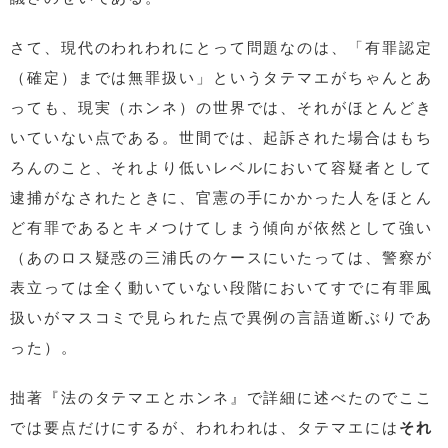
さて、現代のわれわれにとって問題なのは、「有罪認定
（確定）までは無罪扱い」というタテマエがちゃんとあ
っても、現実（ホンネ）の世界では、それがほとんどき
いていない点である。世間では、起訴された場合はもち
ろんのこと、それより低いレベルにおいて容疑者として
逮捕がなされたときに、官憲の手にかかった人をほとん
ど有罪であるとキメつけてしまう傾向が依然として強い
（あのロス疑惑の三浦氏のケースにいたっては、警察が
表立っては全く動いていない段階においてすでに有罪風
扱いがマスコミで見られた点で異例の言語道断ぶりであ
った）。
拙著『法のタテマエとホンネ』で詳細に述べたのでここ
では要点だけにするが、われわれは、タテマエには
それ