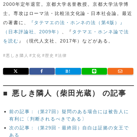
2000年定年退官。京都大学名誉教授。京都大学法学博
士。専攻はローマ法・比較法文化論・日本社会論。最近
の著書に、
『タテマエの法・ホンネの法（第4版）』
（日本評論社、2009年）
、『
タテマエ・ホンネ論で法
を読む
』（現代人文社、2017年）などがある。
#
悪しき隣人
#
文化
#
歴史
#
法律
悪しき隣人（柴田光蔵） の記事
前の記事：（第27回）疑問のある場合には被告人に
有利に〔判断されるべきである〕
次の記事：（第29回・最終回）自白は証拠の女王で
ある