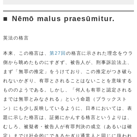
Nēmō malus praesūmitur.
英法の格言
本来、この格言は、
第27回
の格言に示された理念をウラ
側から眺めたものにすぎず、被告人が、刑事訴訟法上、
まず「無罪の推定」をうけており、この推定がつき破ら
れないかぎり、有罪とされることはないことを意味する
もののようである。しかし、「何人も有罪と認定される
までは無罪とみなされる」という命題（ブラックスト
ン）にも少し反映しているように、日本においては、表
題に示した格言は、証拠にかんする格言というよりは、
むしろ、被疑者・被告人が有罪判決の成立（あるいは確
定）までは社会的にできるかぎり通常人と同じに扱われ