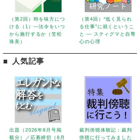
（第2回）時を味方につ
（第4回）“低く見られ
ける（1）—法令をいつ
る仕事”に就くというこ
から施行するか（笠松
と — スティグマと自尊
珠美）
心の心理
人気記事
出題（2026年8月号掲
裁判傍聴体験記：裁判
載分）／応募締切（8月
傍聴に行ってみました