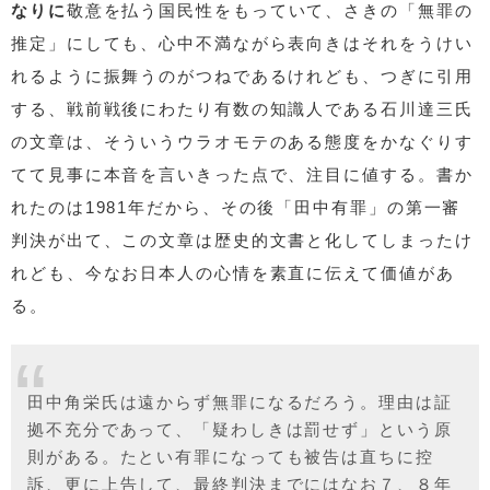
なりに
敬意を払う国民性をもっていて、さきの「無罪の
推定」にしても、心中不満ながら表向きはそれをうけい
れるように振舞うのがつねであるけれども、つぎに引用
する、戦前戦後にわたり有数の知識人である石川達三氏
の文章は、そういうウラオモテのある態度をかなぐりす
てて見事に本音を言いきった点で、注目に値する。書か
れたのは1981年だから、その後「田中有罪」の第一審
判決が出て、この文章は歴史的文書と化してしまったけ
れども、今なお日本人の心情を素直に伝えて価値があ
る。
田中角栄氏は遠からず無罪になるだろう。理由は証
拠不充分であって、「疑わしきは罰せず」という原
則がある。たとい有罪になっても被告は直ちに控
訴、更に上告して、最終判決までにはなお７、８年