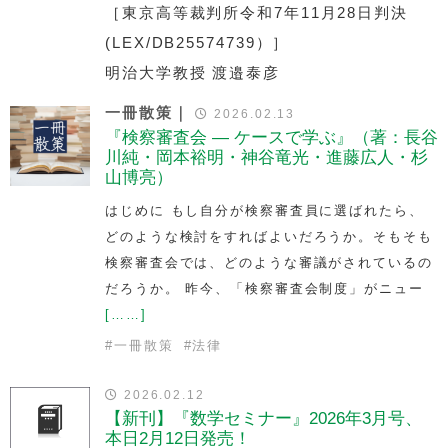
［東京高等裁判所令和7年11月28日判決
(LEX/DB25574739）］
明治大学教授 渡邉泰彦
一冊散策｜
2026.02.13
『検察審査会 — ケースで学ぶ』（著：長谷
川純・岡本裕明・神谷竜光・進藤広人・杉
山博亮）
はじめに もし自分が検察審査員に選ばれたら、
どのような検討をすればよいだろうか。そもそも
検察審査会では、どのような審議がされているの
だろうか。 昨今、「検察審査会制度」がニュー
[……]
#
一冊散策
#
法律
2026.02.12
【新刊】『数学セミナー』2026年3月号、
本日2月12日発売！