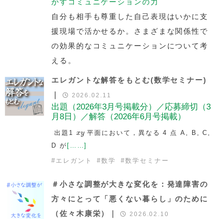
かすコミュニケーションの力
自分も相手も尊重した自己表現はいかに支
援現場で活かせるか。さまざまな関係性で
の効果的なコミュニケーションについて考
える。
エレガントな解答をもとむ(数学セミナー)
｜
2026.02.11
出題（2026年3月号掲載分）／応募締切（3
月8日）／解答（2026年6月号掲載）
x
y
出題1
平面において，異なる 4 点 A, B, C,
x
y
D が
[……]
#
エレガント
#
数学
#
数学セミナー
＃小さな調整が大きな変化を：発達障害の
方々にとって「悪くない暮らし」のために
（佐々木康栄）｜
2026.02.10