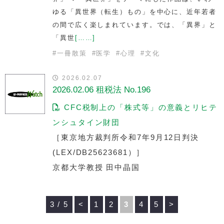
ゆる「異世界（転生）もの」を中心に、近年若者
の間で広く楽しまれています。では、「異界」と
「異世
[……]
#
一冊散策
#
医学
#
心理
#
文化
2026.02.07
2026.02.06 租税法 No.196
CFC税制上の「株式等」の意義とリヒテ
ンシュタイン財団
［東京地方裁判所令和7年9月12日判決
(LEX/DB25623681）］
京都大学教授 田中晶国
3 / 5
<
1
2
3
4
5
>