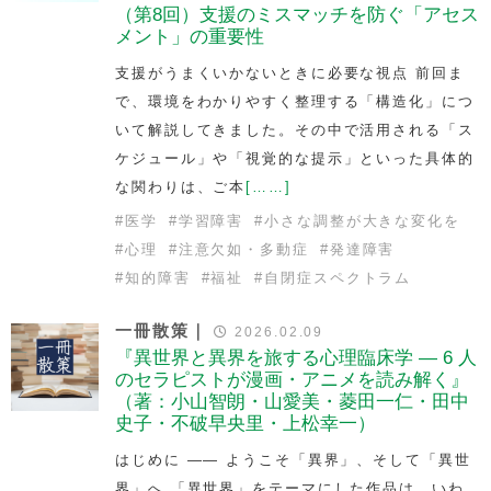
（第8回）支援のミスマッチを防ぐ「アセス
メント」の重要性
支援がうまくいかないときに必要な視点 前回ま
で、環境をわかりやすく整理する「構造化」につ
いて解説してきました。その中で活用される「ス
ケジュール」や「視覚的な提示」といった具体的
な関わりは、ご本
[……]
#
医学
#
学習障害
#
小さな調整が大きな変化を
#
心理
#
注意欠如・多動症
#
発達障害
#
知的障害
#
福祉
#
自閉症スペクトラム
一冊散策｜
2026.02.09
『異世界と異界を旅する心理臨床学 — 6 人
のセラピストが漫画・アニメを読み解く』
（著：小山智朗・山愛美・菱田一仁・田中
史子・不破早央里・上松幸一）
はじめに —— ようこそ「異界」、そして「異世
界」へ 「異世界」をテーマにした作品は、いわ