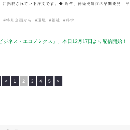
支援」に掲載されている序文です。◆ 近年、神経発達症の早期発見、
理
#
特別企画から
#
環境
#
福祉
#
科学
ビジネス・エコノミクス』、本日12月17日より配信開始！
<
1
2
3
4
5
>