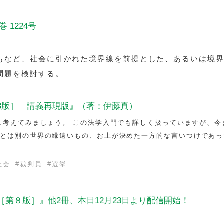
 1224号
もなど、社会に引かれた境界線を前提とした、あるいは境
問題を検討する。
3版］ 講義再現版』（著：伊藤真）
し考えてみましょう。 この法学入門でも詳しく扱っていますが、今
ちとは別の世界の縁遠いもの、お上が決めた一方的な言いつけであっ
社会
#
裁判員
#
選挙
第８版］』他2冊、本日12月23日より配信開始！