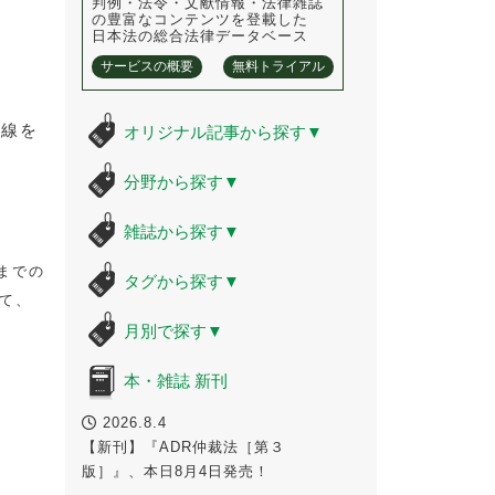
判例・法令・文献情報・法律雑誌
の豊富なコンテンツを登載した
日本法の総合法律データベース
サービスの概要
無料トライアル
界線を
オリジナル記事から探す
▼
分野から探す
▼
雑誌から探す
▼
までの
タグから探す
▼
て、
月別で探す
▼
本・雑誌 新刊
2026.8.4
【新刊】『ADR仲裁法［第３
版］』、本日8月4日発売！