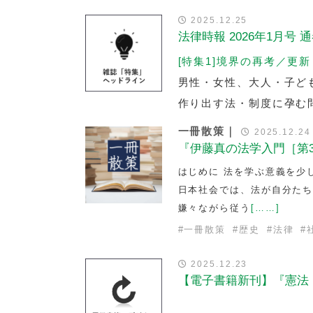
2025.12.25
法律時報 2026年1月号 通巻
[特集1]境界の再考／更新
男性・女性、大人・子ど
作り出す法・制度に孕む
一冊散策｜
2025.12.24
『伊藤真の法学入門［第
はじめに 法を学ぶ意義を少
日本社会では、法が自分た
嫌々ながら従う
[……]
#
一冊散策
#
歴史
#
法律
#
2025.12.23
【電子書籍新刊】『憲法［