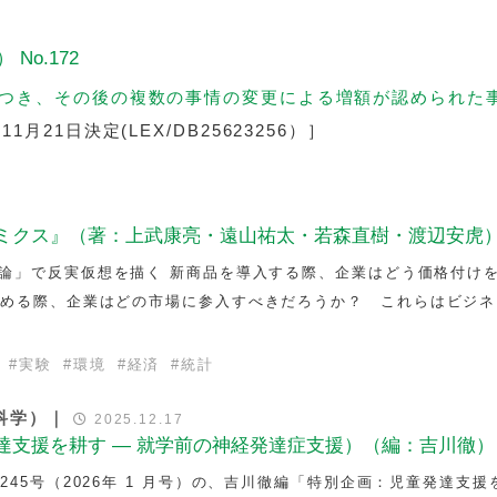
 No.172
つき、その後の複数の事情の変更による増額が認められた
月21日決定(LEX/DB25623256）］
ミクス』（著：上武康亮・遠山祐太・若森直樹・渡辺安虎
論」で反実仮想を描く 新商品を導入する際、企業はどう価格付け
進める際、企業はどの市場に参入すべきだろうか？ これらはビジネ
#
実験
#
環境
#
経済
#
統計
科学）｜
2025.12.17
達支援を耕す — 就学前の神経発達症支援）（編：吉川徹）
45号（2026年 1 月号）の、吉川徹編「特別企画：児童発達支援