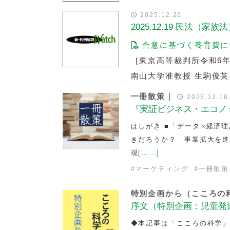
2025.12.20
2025.12.19 民法（家族法）
合意に基づく養育費に
［東京高等裁判所令和6年11
南山大学准教授 生駒俊英
一冊散策｜
2025.12.18
『実証ビジネス・エコノ
×
×
はしがき ■「データ
経済理
きだろうか？ 事業拡大を
現
[……]
#
マーケティング
#
一冊散策
特別企画から（こころの
序文（特別企画：児童発
◆本記事は「こころの科学」2