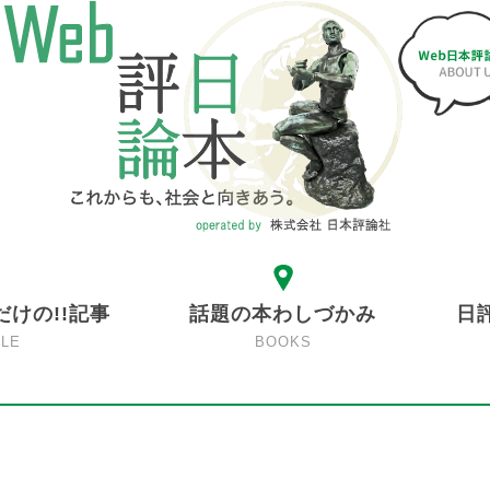
だけの!!記事
話題の本わしづかみ
日
CLE
BOOKS