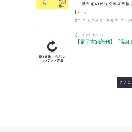
--- 就学前の神経発達症
[……]
#
こころの科学
#
医学
#
心
2025.12.17
【電子書籍新刊】『実証
2 / 5