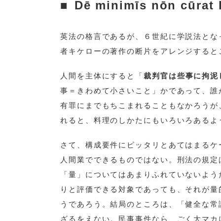
Dē minimīs nōn cūrat 
英法の格言であるが、６世紀に学説法とな
者キケローの著作の断片をアレンジすると
人間を主体にすると「
裁判官は些事に拘泥しない 
事＝きわめて小さいこと」かであって、誰
有罪にまでもちこまれることもなかろうが
れると、料理のしかたにもいろいろあるよ
さて、構成要件にピッタリとあてはまるケ
人間業でできるものではない。刑法の規定
「量」についてはあまりふれていないよう
りと評価できる対象であっても、それが量
うであろう。結局のところは、「健全な常
ざるをえない。民事事件なら、ごく大マカ