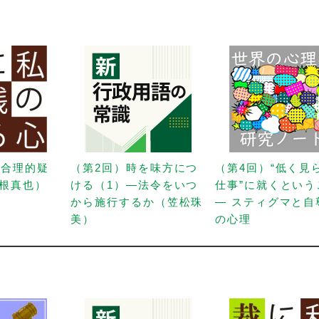
「合理的疑
（第2回）時を味方につ
（第4回）“低く見
根真也）
ける（1）—法令をいつ
仕事”に就くという
から施行するか（笠松珠
— スティグマと自
美）
の心理