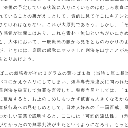
、法規の予定している状況に入りにくいものはむしろ素直
れていることの裏がえしとして、質的に見てそこにキチン
さなければならない。これが大原則であろう。しかし、「
う感覚が世間にはあり、これを素朴・無知といちがいにき
も、大体において、一般庶民の眼から見るとものわかりの
が、ときには、庶民の感覚にマッチした判決を出すことが
をとりあげよう。
たばこの栽培者がその３グラムの葉っぱ１枚（当時１厘に相
バコにかえケムリにしてしまい、煙草専売法違反に問われ
罪判決を破棄して無罪を言渡した。警察当局としては、「
に蔓延すると、お上のしめしもつかず被害も大きくなるか
違反行為への見せしめとして、日本人好みの「一罰百戒」
つかしい言葉で説明すると、ここには「可罰的違法性」（
がなかったので無罪判決が出たというようになろう。もっ