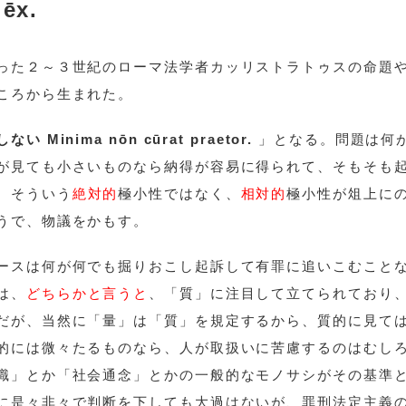
lēx.
った２～３世紀のローマ法学者カッリストラトゥスの命題
ころから生まれた。
Minima nōn cūrat praetor.
」となる。問題は何
が見ても小さいものなら納得が容易に得られて、そもそも
、そういう
絶対的
極小性ではなく、
相対的
極小性が俎上に
うで、物議をかもす。
ースは何が何でも掘りおこし起訴して有罪に追いこむこと
は、
どちらかと言うと
、「質」に注目して立てられており
だが、当然に「量」は「質」を規定するから、質的に見て
的には微々たるものなら、人が取扱いに苦慮するのはむし
識」とか「社会通念」とかの一般的なモノサシがその基準
に是々非々で判断を下しても大過はないが、罪刑法定主義