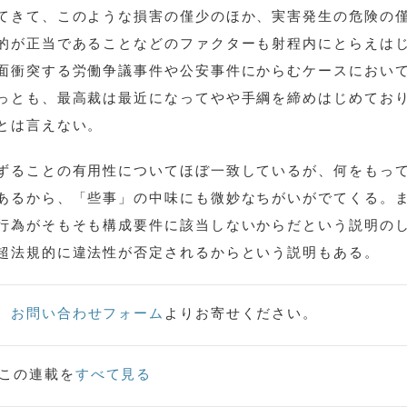
てきて、このような損害の僅少のほか、実害発生の危険の
的が正当であることなどのファクターも射程内にとらえは
面衝突する労働争議事件や公安事件にからむケースにおい
っとも、最高裁は最近になってやや手綱を締めはじめてお
とは言えない。
ずることの有用性についてほぼ一致しているが、何をもっ
あるから、「些事」の中味にも微妙なちがいがでてくる。
行為がそもそも構成要件に該当しないからだという説明の
超法規的に違法性が否定されるからという説明もある。
、
お問い合わせフォーム
よりお寄せください。
この連載を
すべて見る