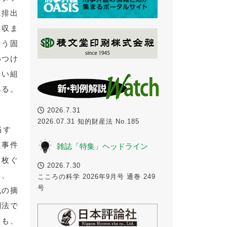
に排出
と収ま
そう固
めつけ
よい組
ある。
2026.7.31
2026.07.31 知的財産法 No.185
当す
た事件
雑誌「特集」ヘッドライン
１枚ぐ
2026.7.30
ら、
こころの科学 2026年9月号 通巻 249
号
風の摘
刑法で
とも、