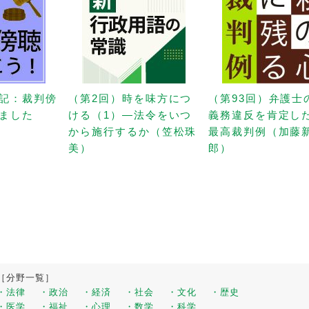
記：裁判傍
（第2回）時を味方につ
（第93回）弁護士
ました
ける（1）—法令をいつ
義務違反を肯定し
から施行するか（笠松珠
最高裁判例（加藤
美）
郎）
［分野一覧］
・法律
・政治
・経済
・社会
・文化
・歴史
・医学
・福祉
・心理
・数学
・科学