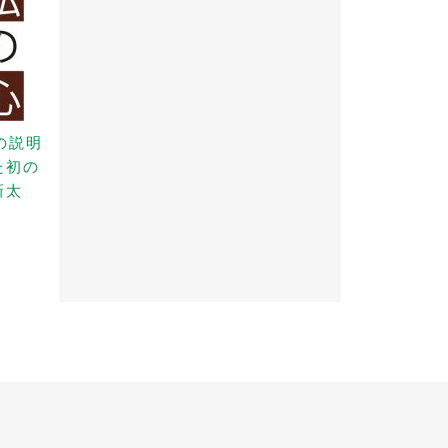
の説明
た初の
新太