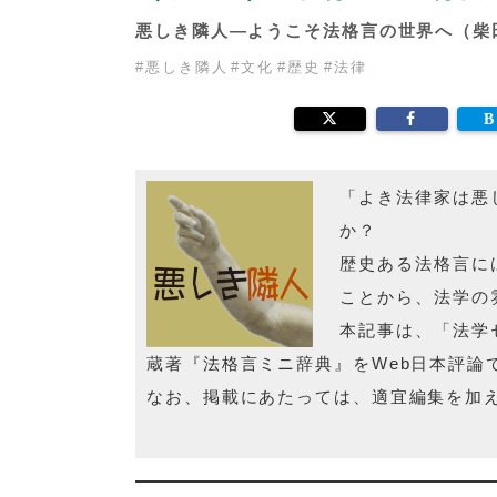
悪しき隣人―ようこそ法格言の世界へ（柴
#
悪しき隣人
#
文化
#
歴史
#
法律
「よき法律家は悪
か？
歴史ある法格言に
ことから、法学の
本記事は、「法学
蔵著『法格言ミニ辞典』をWeb日本評論
なお、掲載にあたっては、適宜編集を加