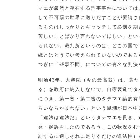
マエが厳然と存在する刑事事件については
して不可罰の世界に送りだすことが要請さ
るものはしっかりとキャッチして必罰を期
苦しいことばかり言わないでほしい」とい
られない。裁判所というのは、どこの国で
織とはとうてい考えられていないのである
つぎに「些事不問」についての有名な判決
明治43年、大審院（今の最高裁）は、葉
る）を政府に納入しないで、自家製造でタ
につき、第一審・第二審のタテマエ論的有
らいならかまわない」という風潮が日本中
「違法は違法だ」というタテマエを貫き、
発・起訴をしたのであろう。この状況をむ
罰するに適しそれに足りるだけの違法性）