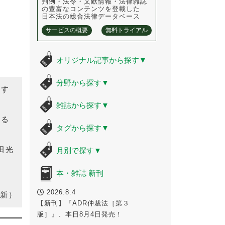
判例・法令・文献情報・法律雑誌
の豊富なコンテンツを登載した
日本法の総合法律データベース
サービスの概要
無料トライアル
オリジナル記事から探す
▼
分野から探す
▼
ます
雑誌から探す
▼
知る
タグから探す
▼
田光
月別で探す
▼
本・雑誌 新刊
2026.8.4
新）
【新刊】『ADR仲裁法［第３
版］』、本日8月4日発売！