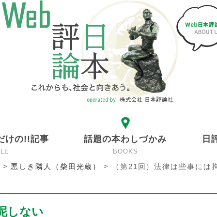
だけの!!記事
話題の本わしづかみ
日
CLE
BOOKS
>
悪しき隣人（柴田光蔵）
>
（第21回）法律は些事には
泥しない