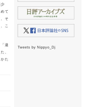
僅少
じめて
て、そ
り、こ
て「違
Tweets by Nippyo_Dj
また、
しかた