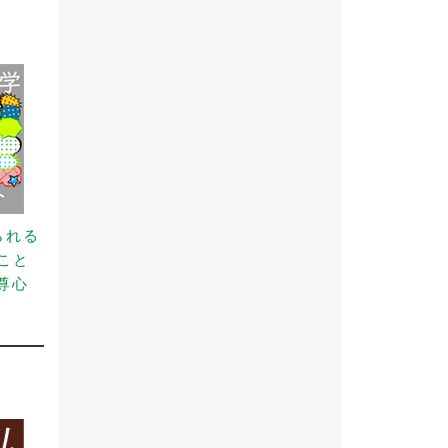
られる
こと
尊心