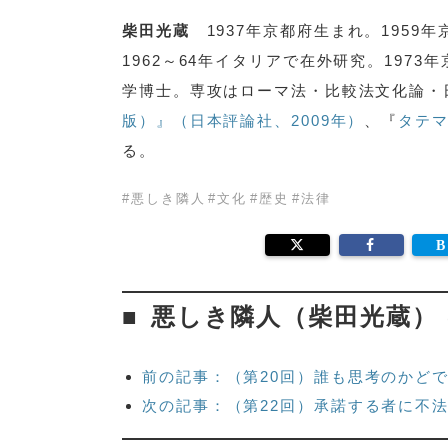
柴田光蔵
1937年京都府生まれ。1959
1962～64年イタリアで在外研究。197
学博士。専攻はローマ法・比較法文化論・
版）』（日本評論社、2009年）
、『
タテ
る。
#
悪しき隣人
#
文化
#
歴史
#
法律
悪しき隣人（柴田光蔵）
前の記事：（第20回）誰も思考のかど
次の記事：（第22回）承諾する者に不