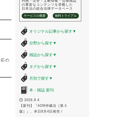
判例・法令・文献情報・法律雑誌
の豊富なコンテンツを登載した
日本法の総合法律データベース
サービスの概要
無料トライアル
オリジナル記事から探す
▼
分野から探す
▼
雑誌から探す
▼
対応の
タグから探す
▼
月別で探す
▼
本・雑誌 新刊
2026.8.4
【新刊】『ADR仲裁法［第３
版］』、本日8月4日発売！