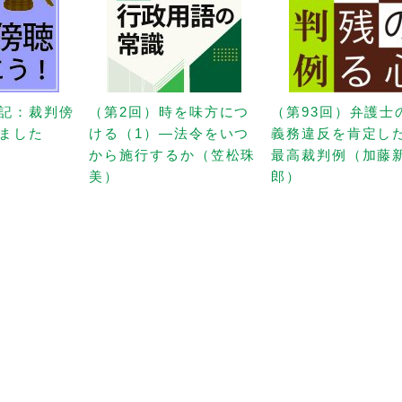
記：裁判傍
（第2回）時を味方につ
（第93回）弁護士
ました
ける（1）—法令をいつ
義務違反を肯定し
から施行するか（笠松珠
最高裁判例（加藤
美）
郎）