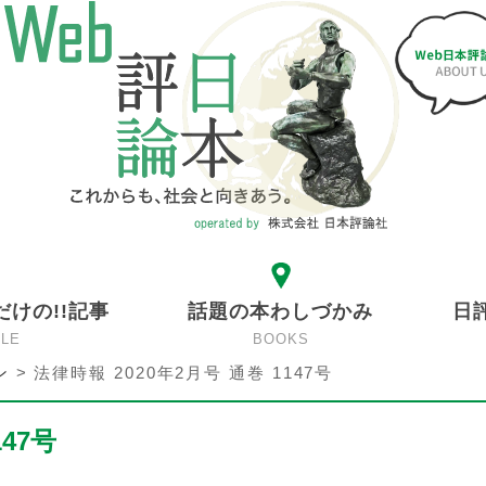
だけの!!記事
話題の本わしづかみ
日
CLE
BOOKS
ン
>
法律時報 2020年2月号 通巻 1147号
147号