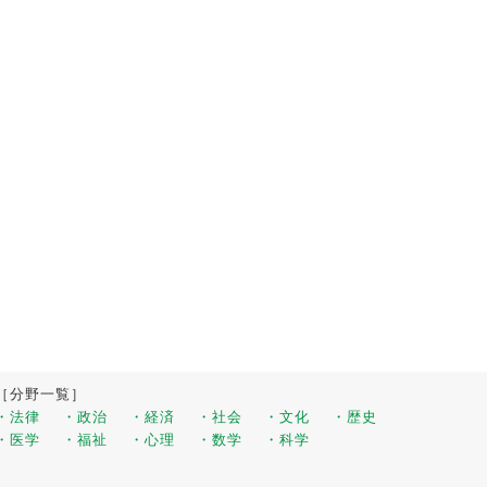
［分野一覧］
・法律
・政治
・経済
・社会
・文化
・歴史
・医学
・福祉
・心理
・数学
・科学