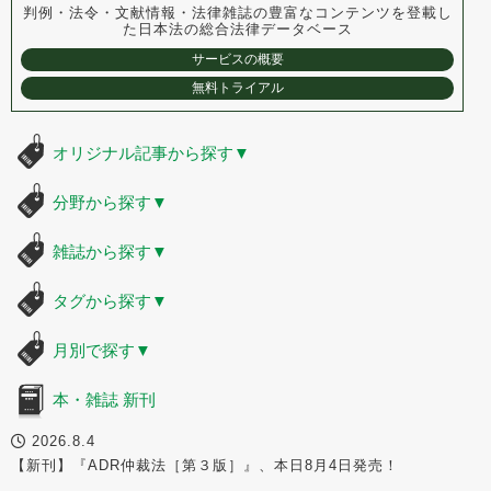
判例・法令・文献情報・法律雑誌の豊富なコンテンツを登載し
た
日本法の総合法律データベース
サービスの概要
無料トライアル
オリジナル記事から探す
▼
分野から探す
▼
雑誌から探す
▼
タグから探す
▼
月別で探す
▼
本・雑誌 新刊
2026.8.4
【新刊】『ADR仲裁法［第３版］』、本日8月4日発売！