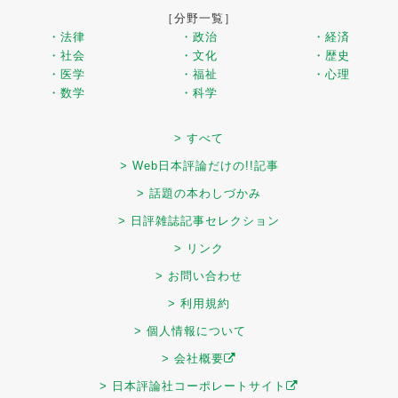
［分野一覧］
・法律
・政治
・経済
・社会
・文化
・歴史
・医学
・福祉
・心理
・数学
・科学
> すべて
> Web日本評論だけの!!記事
> 話題の本わしづかみ
> 日評雑誌記事セレクション
> リンク
> お問い合わせ
> 利用規約
> 個人情報について
> 会社概要
> 日本評論社コーポレートサイト