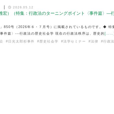
）｜
2026.05.12
雅宏）（特集：行政法のターニングポイント〈事件篇〉—
」850号（2026年６・７月号）に掲載されているものです。◆ 特
事件篇〉---行政法の歴史社会学 現在の行政法秩序は、歴史的
[……
訟
#
日光太郎杉事件
#
歴史社会学
#
法学セミナー
#
法律
#
行政