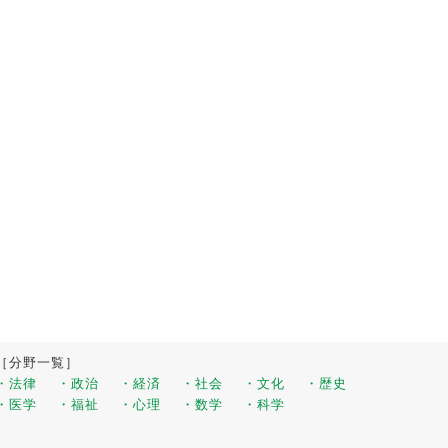
［分野一覧］
・法律
・政治
・経済
・社会
・文化
・歴史
・医学
・福祉
・心理
・数学
・科学