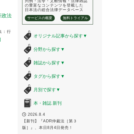
判例・法令・文献情報・法律雑誌
の豊富なコンテンツを登載した
日本法の総合法律データベース
行政法
サービスの概要
無料トライアル
集：行
オリジナル記事から探す
▼
]
法
分野から探す
▼
雑誌から探す
▼
タグから探す
▼
月別で探す
▼
本・雑誌 新刊
2026.8.4
【新刊】『ADR仲裁法［第３
版］』、本日8月4日発売！