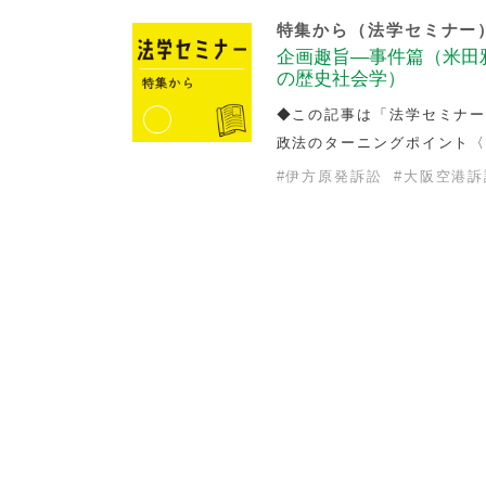
特集から（法学セミナー
企画趣旨—事件篇（米田
の歴史社会学）
◆この記事は「法学セミナー
政法のターニングポイント〈
#
伊方原発訴訟
#
大阪空港訴