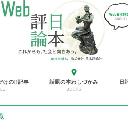
だけの!!記事
話題の本わしづかみ
日
CLE
BOOKS
覧