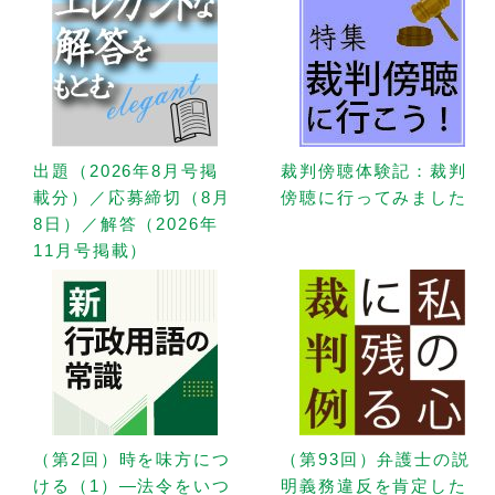
出題（2026年8月号掲
裁判傍聴体験記：裁判
載分）／応募締切（8月
傍聴に行ってみました
8日）／解答（2026年
11月号掲載）
（第2回）時を味方につ
（第93回）弁護士の説
ける（1）—法令をいつ
明義務違反を肯定した