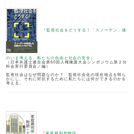
『監視社会をどうする！「スノーデン」後
のいま考える、私たちの自由と社会の安全』
（日本弁護士連合会第60回人権擁護大会シンポジウム第２分
科会実行委員会／編）
監視社会はなぜ問題なのか？ 監視社会化の現在地点を明ら
かにし、それに対抗するために私たちには何ができるのかを
考える。
『家庭裁判所物語』