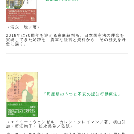
（清永 聡／著）
2019年に70周年を迎える家庭裁判所。日本国憲法の理念を
実現してきた足跡を、貴重な証言と資料から、その歴史を丹
念に描く。
『周産期のうつと不安の認知行動療法』
（エイミー・ウェンゼル、カレン・クレイマン／著、横山知
加・蟹江絢子・ 松永美希／監訳）