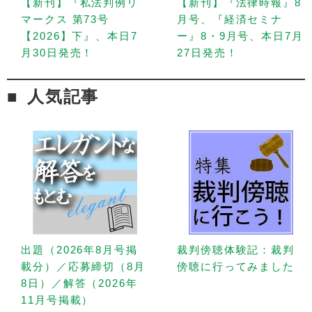
【新刊】『私法判例リ
【新刊】『法律時報』8
マークス 第73号
月号、『経済セミナ
【2026】下』、本日7
ー』8・9月号、本日7月
月30日発売！
27日発売！
人気記事
出題（2026年8月号掲
裁判傍聴体験記：裁判
載分）／応募締切（8月
傍聴に行ってみました
8日）／解答（2026年
11月号掲載）