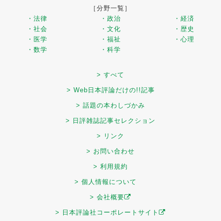
［分野一覧］
・法律
・政治
・経済
・社会
・文化
・歴史
・医学
・福祉
・心理
・数学
・科学
> すべて
> Web日本評論だけの!!記事
> 話題の本わしづかみ
> 日評雑誌記事セレクション
> リンク
> お問い合わせ
> 利用規約
> 個人情報について
> 会社概要
> 日本評論社コーポレートサイト