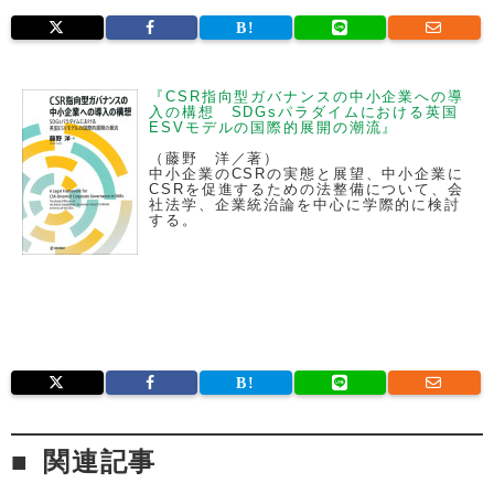
『CSR指向型ガバナンスの中小企業への導
入の構想 SDGsパラダイムにおける英国
ESVモデルの国際的展開の潮流』
（藤野 洋／著）
中小企業のCSRの実態と展望、中小企業に
CSRを促進するための法整備について、会
社法学、企業統治論を中心に学際的に検討
する。
関連記事