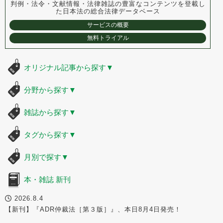
判例・法令・文献情報・法律雑誌の豊富なコンテンツを登載し
た
日本法の総合法律データベース
サービスの概要
無料トライアル
オリジナル記事から探す
▼
分野から探す
▼
雑誌から探す
▼
タグから探す
▼
月別で探す
▼
本・雑誌 新刊
2026.8.4
【新刊】『ADR仲裁法［第３版］』、本日8月4日発売！