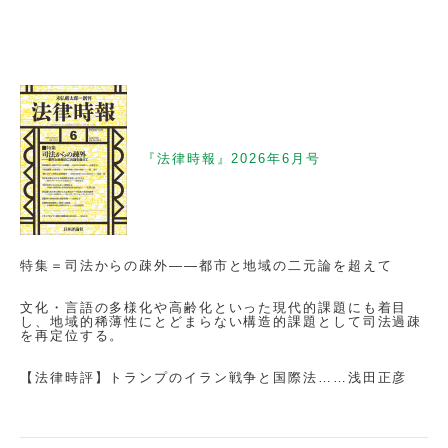
『法律時報』2026年6月号
特集＝司法からの疎外——都市と地域の二元論を超えて
文化・言語の多様化や高齢化といった現代的課題にも着目
し、地域的稀薄性にとどまらない構造的課題として司法過疎
を再定位する。
【法律時評】トランプのイラン戦争と国際法……浅田正彦