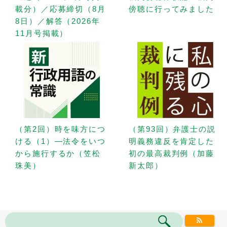
載分）／応募締切（8月
傍聴に行ってみました
8日）／解答（2026年
11月号掲載）
（第2回）時を味方につ
（第93回）弁護士の説
ける（1）—法令をいつ
明義務違反を肯定した
から施行するか（笠松
初の最高裁判例（加藤
珠美）
新太郎）