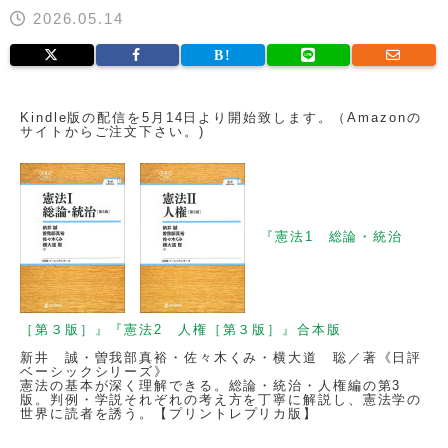
2026.05.14
Kindle版の配信を5月14日より開始致します。（Amazonの
サイトからご注文下さい。)
『憲法1 総論・統治
［第３版］』『憲法2 人権［第３版］』合本版
新井 誠・曽我部真裕・佐々木くみ・横大道 聡／著《日評
ベーシックシリーズ》
憲法の基本が深く理解できる。総論・統治・人権編の第3
版。判例・学説それぞれの考え方を丁寧に解説し、憲法学の
世界に読者を誘う。【
プリントレプリカ版
】