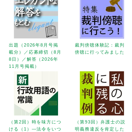
出題（2026年8月号掲
裁判傍聴体験記：裁判
載分）／応募締切（8月
傍聴に行ってみました
8日）／解答（2026年
11月号掲載）
（第2回）時を味方につ
（第93回）弁護士の説
ける（1）—法令をいつ
明義務違反を肯定した