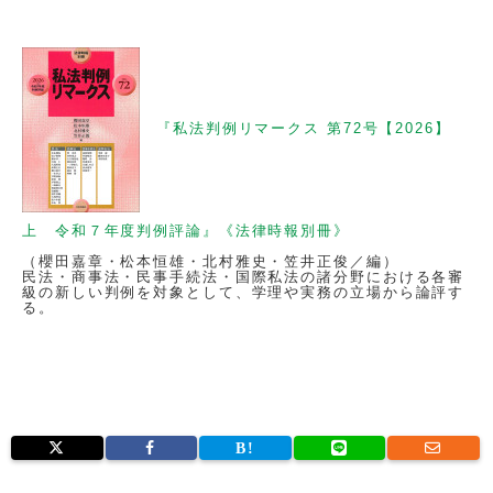
『私法判例リマークス 第72号【2026】
上 令和７年度判例評論』《法律時報別冊》
（櫻田嘉章・松本恒雄・北村雅史・笠井正俊／編）
民法・商事法・民事手続法・国際私法の諸分野における各審
級の新しい判例を対象として、学理や実務の立場から論評す
る。