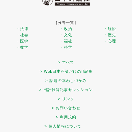
［分野一覧］
・法律
・政治
・経済
・社会
・文化
・歴史
・医学
・福祉
・心理
・数学
・科学
> すべて
> Web日本評論だけの!!記事
> 話題の本わしづかみ
> 日評雑誌記事セレクション
> リンク
> お問い合わせ
> 利用規約
> 個人情報について