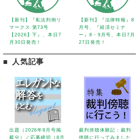
【新刊】『私法判例リ
【新刊】『法律時報』8
マークス 第73号
月号、『経済セミナ
【2026】下』、本日7
ー』8・9月号、本日7月
月30日発売！
27日発売！
人気記事
出題（2026年8月号掲
裁判傍聴体験記：裁判
載分）／応募締切（8月
傍聴に行ってみました