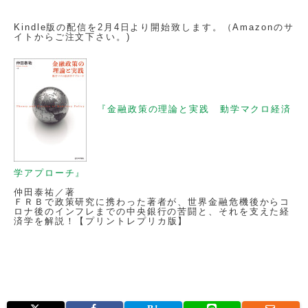
Kindle版の配信を2月4日より開始致します。（Amazonのサ
イトからご注文下さい。)
『金融政策の理論と実践 動学マクロ経済
学アプローチ』
仲田泰祐／著
ＦＲＢで政策研究に携わった著者が、世界金融危機後からコ
ロナ後のインフレまでの中央銀行の苦闘と、それを支えた経
済学を解説！【
プリントレプリカ版
】