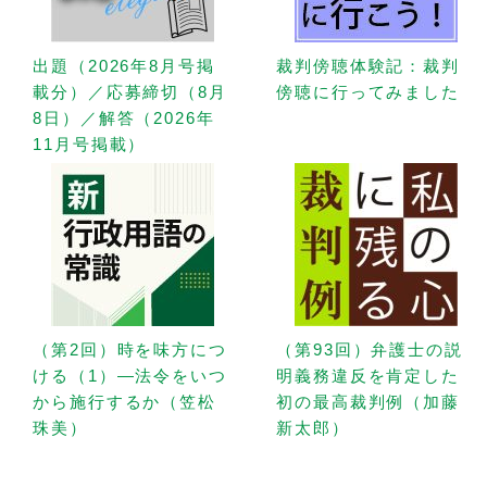
出題（2026年8月号掲
裁判傍聴体験記：裁判
載分）／応募締切（8月
傍聴に行ってみました
8日）／解答（2026年
11月号掲載）
（第2回）時を味方につ
（第93回）弁護士の説
ける（1）—法令をいつ
明義務違反を肯定した
から施行するか（笠松
初の最高裁判例（加藤
珠美）
新太郎）