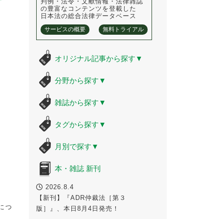
判例・法令・文献情報・法律雑誌
の豊富なコンテンツを登載した
日本法の総合法律データベース
サービスの概要
無料トライアル
オリジナル記事から探す
▼
分野から探す
▼
雑誌から探す
▼
タグから探す
▼
月別で探す
▼
本・雑誌 新刊
2026.8.4
【新刊】『ADR仲裁法［第３
につ
版］』、本日8月4日発売！