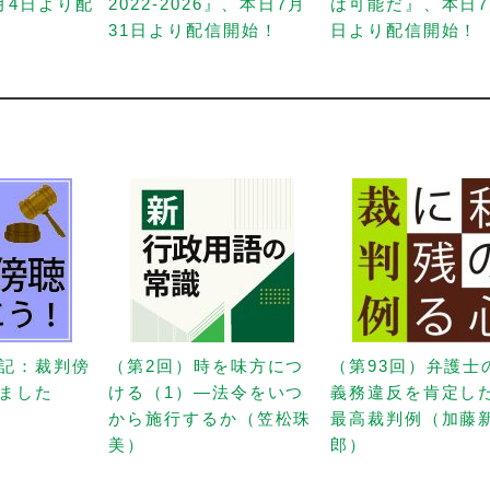
月4日より配
2022-2026』、本日7月
は可能だ』、本日7
31日より配信開始！
日より配信開始！
記：裁判傍
（第2回）時を味方につ
（第93回）弁護士
ました
ける（1）—法令をいつ
義務違反を肯定し
から施行するか（笠松珠
最高裁判例（加藤
美）
郎）