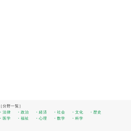
［分野一覧］
・法律
・政治
・経済
・社会
・文化
・歴史
・医学
・福祉
・心理
・数学
・科学