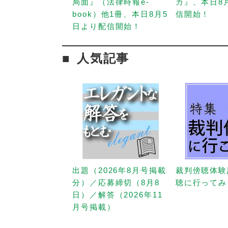
局面』（法律時報e-
カ』、本日8
book）他1冊、本日8月5
信開始！
日より配信開始！
人気記事
出題（2026年8月号掲載
裁判傍聴体験
分）／応募締切（8月8
聴に行ってみ
日）／解答（2026年11
月号掲載）