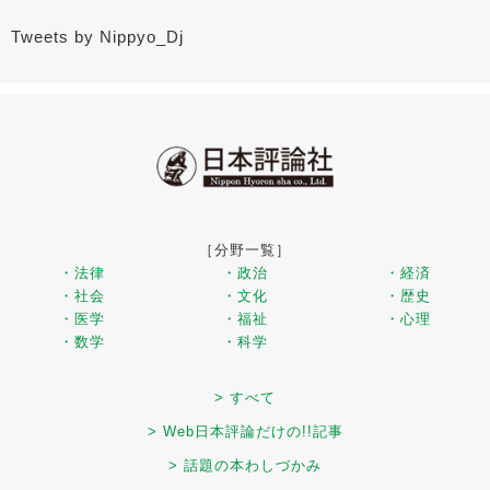
Tweets by Nippyo_Dj
［分野一覧］
・法律
・政治
・経済
・社会
・文化
・歴史
・医学
・福祉
・心理
・数学
・科学
> すべて
> Web日本評論だけの!!記事
> 話題の本わしづかみ