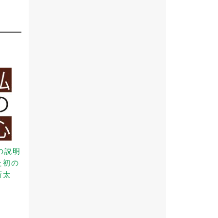
の説明
た初の
新太