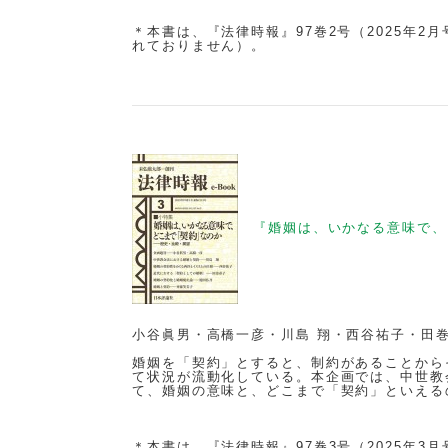
＊本書は、『法律時報』97巻2号（2025年
れておりません）。
『
婚姻は、いかなる意味で、
小谷眞男・高橋一彦・川島 翔・西谷祐子・田
婚姻を「契約」とすると、制約があることから
て状況が流動化している。本企画では、中世教
て、婚姻の意味と、どこまで「契約」といえる
＊本書は、『法律時報』97巻3号（2025年