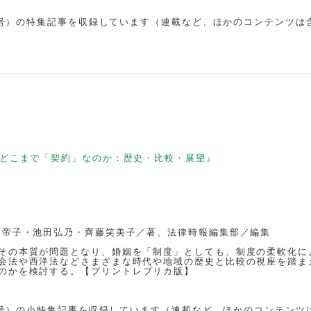
2月号）の特集記事を収録しています（連載など、ほかのコンテンツは
どこまで「契約」なのか
：歴史・比較・展望
』
巻帝子・池田弘乃・齊藤笑美子／著、法律時報編集部／編集
その本質が問題となり、婚姻を「制度」としても、制度の柔軟化に
会法や西洋法などさまざまな時代や地域の歴史と比較の視座を踏ま
のかを検討する。【
プリントレプリカ版】
3月号）の小特集記事を収録しています（連載など、ほかのコンテンツ