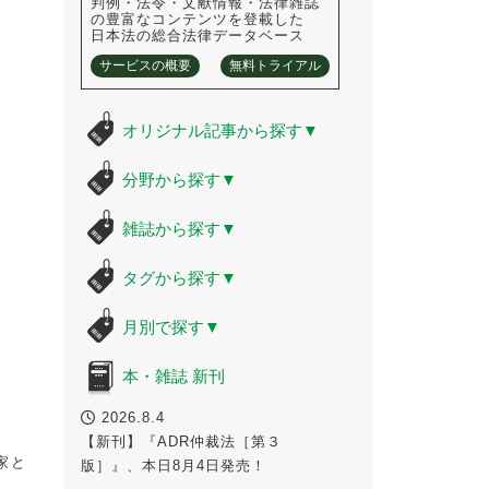
判例・法令・文献情報・法律雑誌
の豊富なコンテンツを登載した
日本法の総合法律データベース
サービスの概要
無料トライアル
オリジナル記事から探す
▼
分野から探す
▼
雑誌から探す
▼
タグから探す
▼
月別で探す
▼
本・雑誌 新刊
2026.8.4
【新刊】『ADR仲裁法［第３
編
家と
版］』、本日8月4日発売！