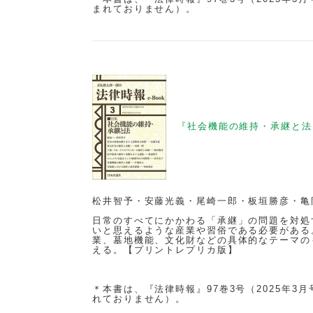
まれておりません）。
『
社会機能の維持・承継と法
松井智予・安藤光義・尾崎一郎・板垣勝彦・亀
日常のすべてにかかわる「承継」の問題を対処
いと思えるような産業や習俗である必要がある
業、墓地機能、文化財などの具体的なテーマの
える。【
プリントレプリカ版】
＊本書は、『法律時報』97巻3号（2025年
れておりません）。