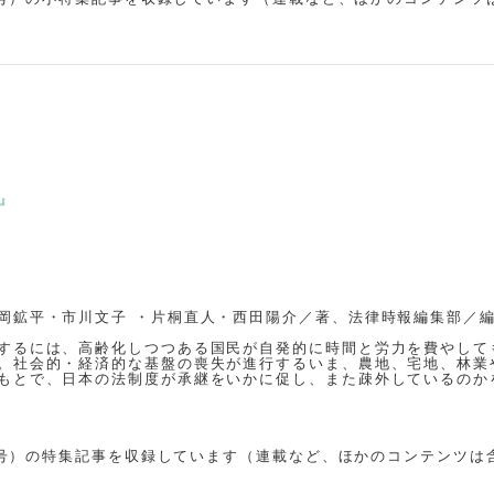
』
岡鉱平・市川文子 ・片桐直人・西田陽介／著、法律時報編集部／
するには、高齢化しつつある国民が自発的に時間と労力を費やして
。社会的・経済的な基盤の喪失が進行するいま、農地、宅地、林業
もとで、日本の法制度が承継をいかに促し、また疎外しているのか
3月号）の特集記事を収録しています（連載など、ほかのコンテンツは