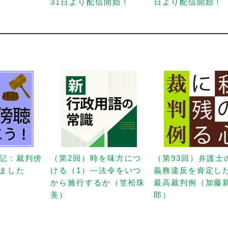
31日より配信開始！
日より配信開始！
記：裁判傍
（第2回）時を味方につ
（第93回）弁護士
ました
ける（1）—法令をいつ
義務違反を肯定し
から施行するか（笠松珠
最高裁判例（加藤
美）
郎）