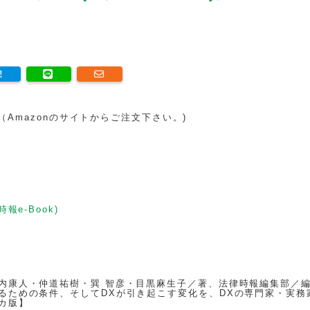
。（Amazonのサイトからご注文下さい。)
時報e-Book)
内康人・仲道祐樹・巽 智彦・目黒麻生子／著、法律時報編集部／
るための条件、そしてDXが引き起こす変化を、DXの専門家・実務
カ版】