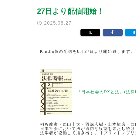
27日より配信開始！
2025.08.27
Kindle版の配信を8月27日より開始致します
『日本社会のDXと法』
(法律
稻谷龍彦・西山圭太・羽深宏樹・山本龍彦・西
日本社会において法が適切な役割を果たし続け
法学者が協働して描き出す。【
プリントレプリ