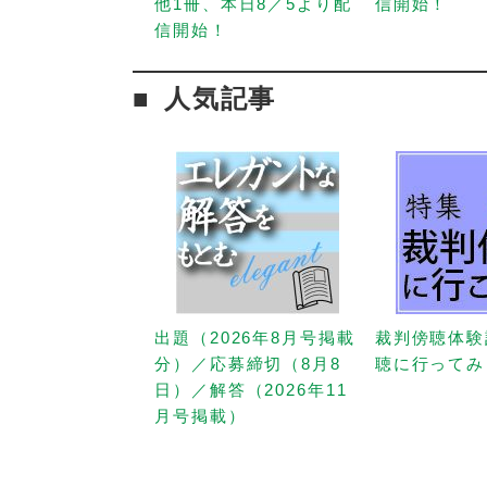
他1冊、本日8／5より配
信開始！
信開始！
人気記事
出題（2026年8月号掲載
裁判傍聴体験
分）／応募締切（8月8
聴に行ってみ
日）／解答（2026年11
月号掲載）