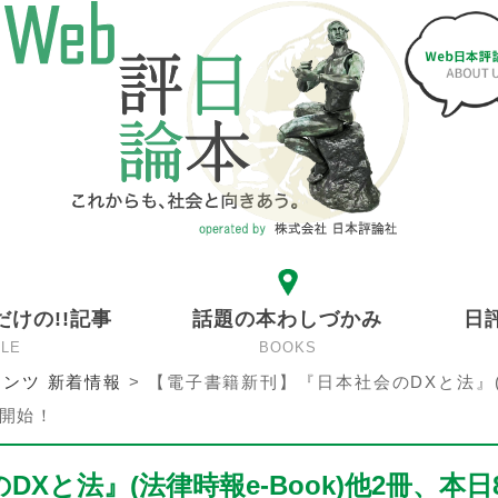
だけの!!記事
話題の本わしづかみ
日
CLE
BOOKS
ンツ 新着情報
>
【電子書籍新刊】『日本社会のDXと法』
信開始！
Xと法』(法律時報e-Book)他2冊、本日