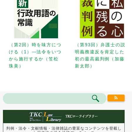
（第2回）時を味方につ
（第93回）弁護士の説
ける（1）—法令をいつ
明義務違反を肯定した
から施行するか（笠松
初の最高裁判例（加藤
珠美）
新太郎）
判例・法令・文献情報・法律雑誌の豊富なコンテンツを登載し