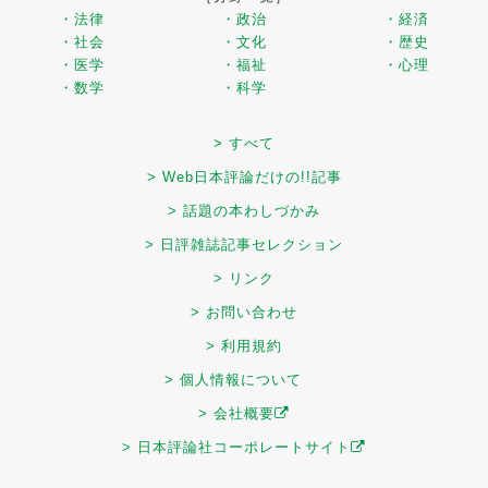
・法律
・政治
・経済
・社会
・文化
・歴史
・医学
・福祉
・心理
・数学
・科学
> すべて
> Web日本評論だけの!!記事
> 話題の本わしづかみ
> 日評雑誌記事セレクション
> リンク
> お問い合わせ
> 利用規約
> 個人情報について
> 会社概要
> 日本評論社コーポレートサイト