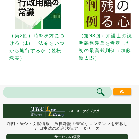
（第2回）時を味方につ
（第93回）弁護士の説
ける（1）—法令をいつ
明義務違反を肯定した
から施行するか（笠松
初の最高裁判例（加藤
珠美）
新太郎）
判例・法令・文献情報・法律雑誌の豊富なコンテンツを登載し
た
日本法の総合法律データベース
サービスの概要