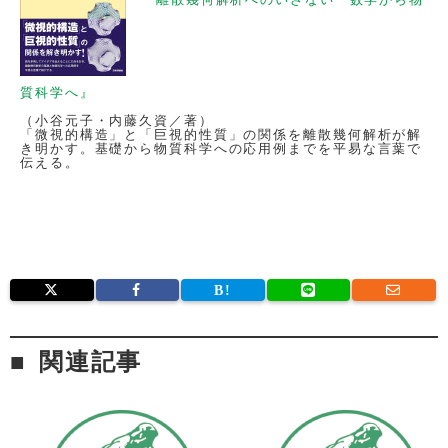
質科学へ』
（小谷元子・内藤久資／著）
「微視的構造」と「巨視的性質」の関係を離散幾何解析が解
き明かす。基礎から物質科学への応用例までを平易な言葉で
伝える。
関連記事