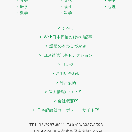
・社会
・文化
・歴史
・医学
・福祉
・心理
・数学
・科学
> すべて
> Web日本評論だけの!!記事
> 話題の本わしづかみ
> 日評雑誌記事セレクション
> リンク
> お問い合わせ
> 利用規約
> 個人情報について
> 会社概要
> 日本評論社コーポレートサイト
TEL:03-3987-8611 FAX:03-3987-8593
〒170-8474 東京都豊島区南大塚3-12-4