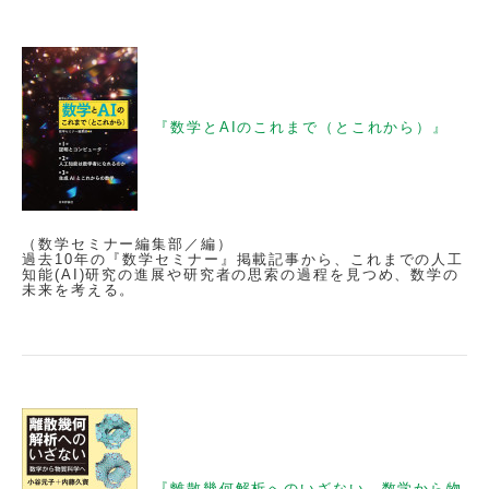
『数学とAIのこれまで（とこれから）』
（数学セミナー編集部／編）
過去10年の『数学セミナー』掲載記事から、これまでの人工
知能(AI)研究の進展や研究者の思索の過程を見つめ、数学の
未来を考える。
『離散幾何解析へのいざない 数学から物