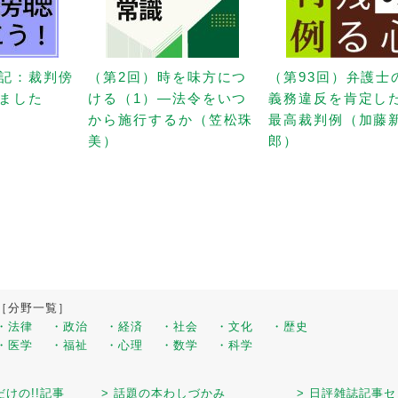
記：裁判傍
（第2回）時を味方につ
（第93回）弁護士
ました
ける（1）—法令をいつ
義務違反を肯定し
から施行するか（笠松珠
最高裁判例（加藤
美）
郎）
［分野一覧］
・法律
・政治
・経済
・社会
・文化
・歴史
・医学
・福祉
・心理
・数学
・科学
だけの!!記事
> 話題の本わしづかみ
> 日評雑誌記事