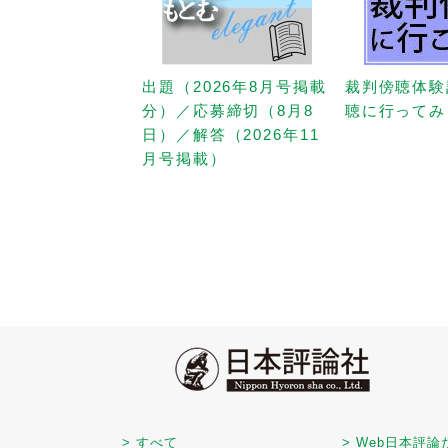
出題（2026年8月号掲載
裁判傍聴体験
分）／応募締切（8月8
聴に行ってみ
日）／解答（2026年11
月号掲載）
> すべて
> Web日本評論