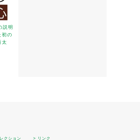
の説明
た初の
新太
セレクション
> リンク