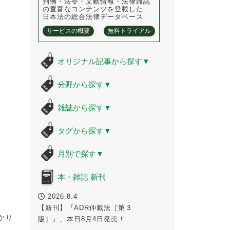
判例・法令・文献情報・法律雑誌
の豊富なコンテンツを登載した
日本法の総合法律データベース
サービスの概要
無料トライアル
オリジナル記事から探す
▼
分野から探す
▼
雑誌から探す
▼
タグから探す
▼
月別で探す
▼
本・雑誌 新刊
2026.8.4
【新刊】『ADR仲裁法［第３
かり
版］』、本日8月4日発売！