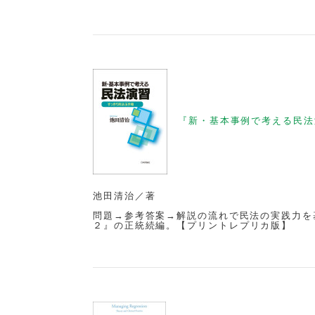
『新・基本事例で考える民法
池田清治／著
問題→参考答案→解説の流れで民法の実践力を
２』の正統続編。【
プリントレプリカ版
】