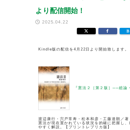
より配信開始！
2025.04.22
Kindle版の配信を4月22日より開始致します
『憲法２［第２版］──総論
渡辺康行・宍戸常寿・松本和彦・工藤達朗／著
憲法が現在置かれている状況を的確に把握し、
やすく解説。【
プリントレプリカ版
】