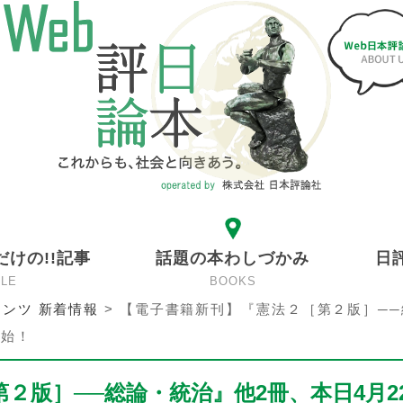
だけの!!記事
話題の本わしづかみ
日
CLE
BOOKS
ンツ 新着情報
>
【電子書籍新刊】『憲法２［第２版］──
開始！
２版］──総論・統治』他2冊、本日4月2