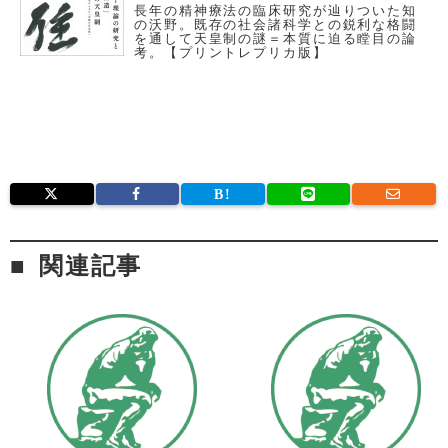
長年の精神療法の臨床研究が辿りついた知
の沃野。既存の社会諸科学との鋭利な格闘
を通して天皇制の謎＝本質に迫る瞠目の論
考。【プリントレプリカ版】
関連記事