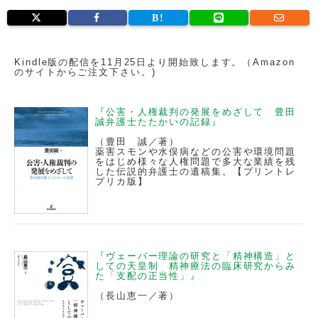
Kindle版の配信を11月25日より開始致します。（Amazon
のサイトからご注文下さい。)
『公害・人権裁判の発展をめざして 豊田
誠弁護士たたかいの記録』
（豊田 誠／著）
薬害スモンや水俣病などの公害や環境問題
をはじめ様々な人権問題で多大な業績を残
した伝説的弁護士の遺稿集。【プリントレ
プリカ版】
『ヴェーバー理論の研究と「精神構造」と
しての天皇制 精神療法の臨床研究からみ
た「支配の正当性」』
（長山恵一／著）