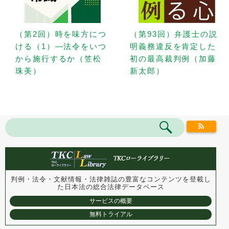
（第2回）時を味方につ
（第93回）弁護士の説
ける（1）—法令をいつ
明義務違反を肯定した
から施行するか（笠松
初の最高裁判例（加藤
珠美）
新太郎）
判例・法令・文献情報・法律雑誌の豊富なコンテンツを登載し
た
日本法の総合法律データベース
サービスの概要
無料トライアル