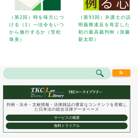
（第2回）時を味方につ
（第93回）弁護士の説
ける（1）—法令をいつ
明義務違反を肯定した
から施行するか（笠松
初の最高裁判例（加藤
珠美）
新太郎）
判例・法令・文献情報・法律雑誌の豊富なコンテンツを登載し
た
日本法の総合法律データベース
サービスの概要
無料トライアル