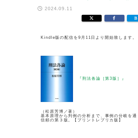
2024.09.11
Kindle版の配信を9月11日より開始致します
『刑法各論［第3版］』
（松原芳博／著）
基本原理から判例の分析まで、事例の分岐を通
信頼の第３版。【プリントレプリカ版】