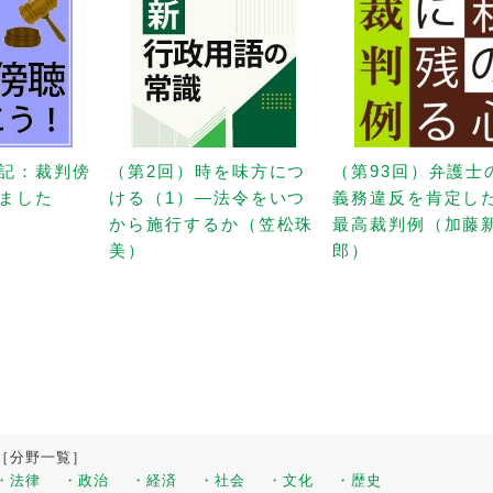
記：裁判傍
（第2回）時を味方につ
（第93回）弁護士
ました
ける（1）—法令をいつ
義務違反を肯定し
から施行するか（笠松珠
最高裁判例（加藤
美）
郎）
［分野一覧］
・法律
・政治
・経済
・社会
・文化
・歴史