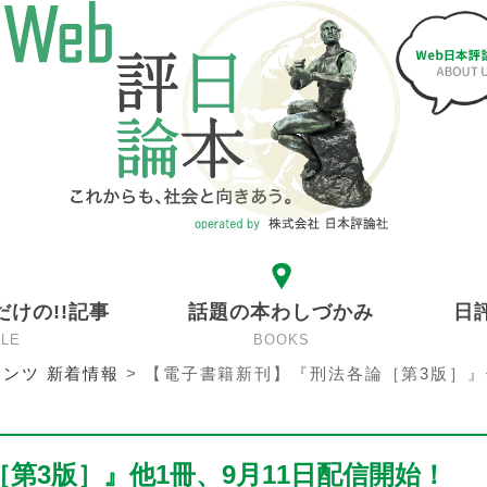
だけの!!記事
話題の本わしづかみ
日
CLE
BOOKS
ンツ 新着情報
>
【電子書籍新刊】『刑法各論［第3版］』
第3版］』他1冊、9月11日配信開始！