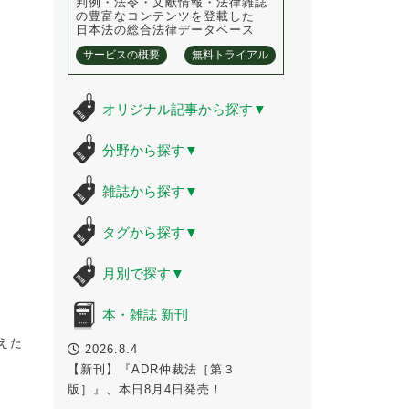
判例・法令・文献情報・法律雑誌
の豊富なコンテンツを登載した
日本法の総合法律データベース
サービスの概要
無料トライアル
オリジナル記事から探す
▼
分野から探す
▼
雑誌から探す
▼
タグから探す
▼
月別で探す
▼
本・雑誌 新刊
えた
2026.8.4
【新刊】『ADR仲裁法［第３
版］』、本日8月4日発売！