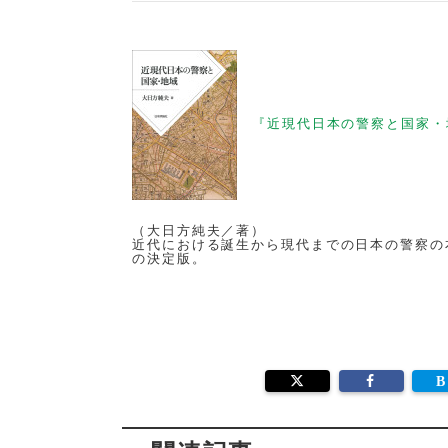
『近現代日本の警察と国家・
（大日方純夫／著）
近代における誕生から現代までの日本の警察の
の決定版。