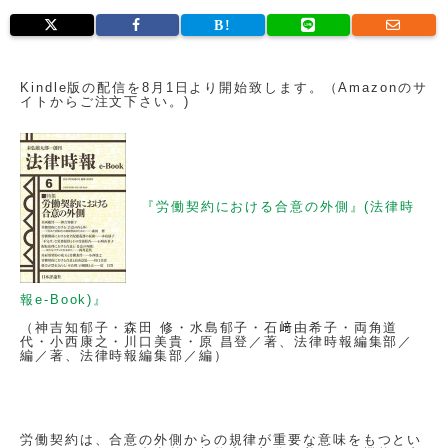
Kindle版の配信を8月1日より開始致します。（Amazonのサ
イトからご注文下さい。)
『労働契約における合意の外側』(法律時
報e-Book)』
（神吉知郁子・森田 修・水島郁子・石﨑由希子・両角道
代・小西康之・川口美貴・原 昌登／著、法律時報編集部／
編／著、法律時報編集部／編）
労働契約は、合意の外側からの規律が重要な意味をもつとい