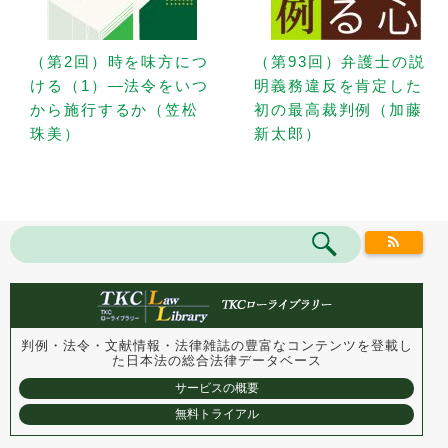
（第2回）時を味方につ
（第93回）弁護士の説
ける（1）—法令をいつ
明義務違反を肯定した
から施行するか（笠松
初の最高裁判例（加藤
珠美）
新太郎）
判例・法令・文献情報・法律雑誌の豊富なコンテンツを登載し
た
日本法の総合法律データベース
サービスの概要
無料トライアル