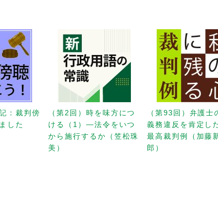
記：裁判傍
（第2回）時を味方につ
（第93回）弁護士
ました
ける（1）—法令をいつ
義務違反を肯定し
から施行するか（笠松珠
最高裁判例（加藤
美）
郎）