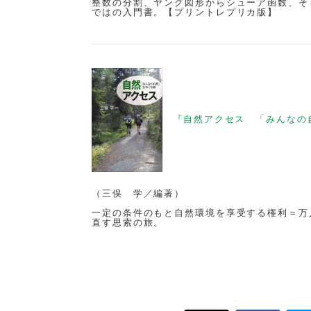
整数の分割、ヤング図形からシューア函数、そ
ではの入門書。【プリントレプリカ版】
『自然アクセス 「みんなの
（三俣 学／編著）
一定の条件のもと自然環境を享受する権利＝万
直す思索の旅。