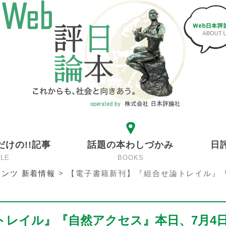
だけの!!記事
話題の本わしづかみ
日
CLE
BOOKS
ンツ 新着情報
>
【電子書籍新刊】『組合せ論トレイル』
トレイル』『自然アクセス』本日、7月4