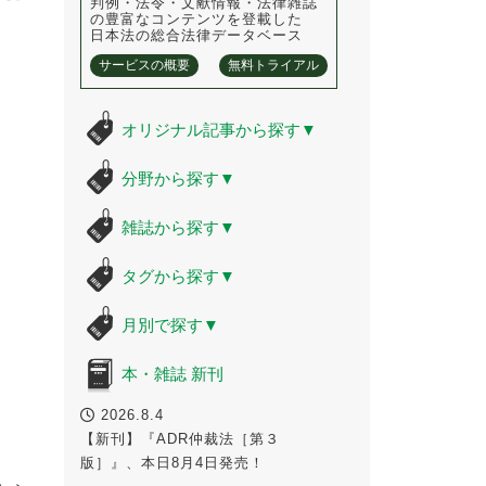
判例・法令・文献情報・法律雑誌
の豊富なコンテンツを登載した
日本法の総合法律データベース
サービスの概要
無料トライアル
オリジナル記事から探す
▼
分野から探す
▼
雑誌から探す
▼
タグから探す
▼
月別で探す
▼
本・雑誌 新刊
2026.8.4
【新刊】『ADR仲裁法［第３
版］』、本日8月4日発売！