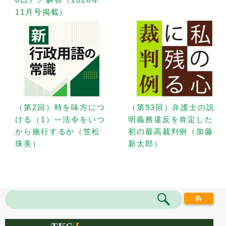
11月号掲載）
（第2回）時を味方につ
（第93回）弁護士の説
ける（1）—法令をいつ
明義務違反を肯定した
から施行するか（笠松
初の最高裁判例（加藤
珠美）
新太郎）