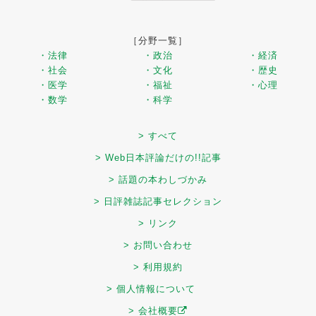
［分野一覧］
・法律
・政治
・経済
・社会
・文化
・歴史
・医学
・福祉
・心理
・数学
・科学
> すべて
> Web日本評論だけの!!記事
> 話題の本わしづかみ
> 日評雑誌記事セレクション
> リンク
> お問い合わせ
> 利用規約
> 個人情報について
> 会社概要