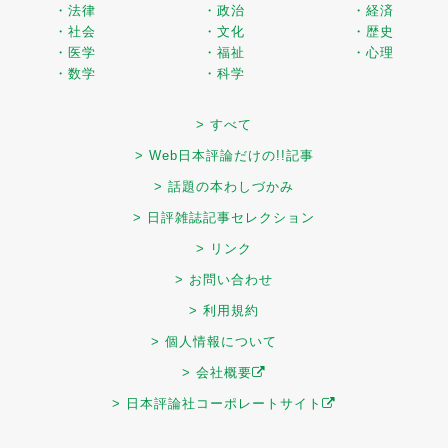
・法律
・政治
・経済
・社会
・文化
・歴史
・医学
・福祉
・心理
・数学
・科学
> すべて
> Web日本評論だけの!!記事
> 話題の本わしづかみ
> 日評雑誌記事セレクション
> リンク
> お問い合わせ
> 利用規約
> 個人情報について
> 会社概要
> 日本評論社コーポレートサイト