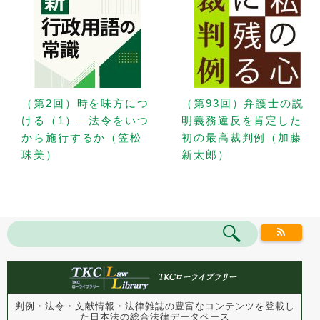
（第2回）時を味方につ
（第93回）弁護士の説
ける（1）—法令をいつ
明義務違反を肯定した
から施行するか（笠松
初の最高裁判例（加藤
珠美）
新太郎）
判例・法令・文献情報・法律雑誌の豊富なコンテンツを登載し
た
日本法の総合法律データベース