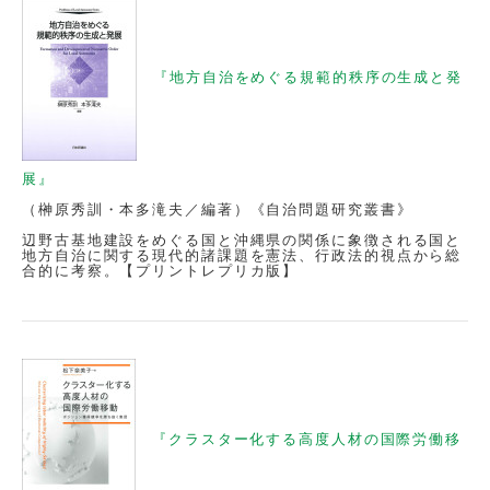
『地方自治をめぐる規範的秩序の生成と発
展』
（榊原秀訓・本多滝夫／編著）《自治問題研究叢書》
辺野古基地建設をめぐる国と沖縄県の関係に象徴される国と
地方自治に関する現代的諸課題を憲法、行政法的視点から総
合的に考察。【プリントレプリカ版】
『クラスター化する高度人材の国際労働移