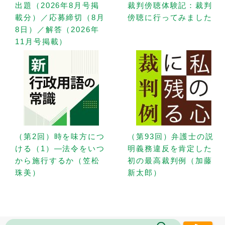
出題（2026年8月号掲
裁判傍聴体験記：裁判
載分）／応募締切（8月
傍聴に行ってみました
8日）／解答（2026年
11月号掲載）
（第2回）時を味方につ
（第93回）弁護士の説
ける（1）—法令をいつ
明義務違反を肯定した
から施行するか（笠松
初の最高裁判例（加藤
珠美）
新太郎）