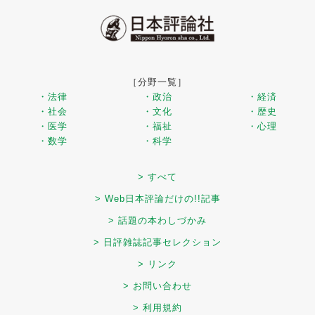
［分野一覧］
・法律
・政治
・経済
・社会
・文化
・歴史
・医学
・福祉
・心理
・数学
・科学
> すべて
> Web日本評論だけの!!記事
> 話題の本わしづかみ
> 日評雑誌記事セレクション
> リンク
> お問い合わせ
> 利用規約