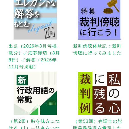
出題（2026年8月号掲
裁判傍聴体験記：裁判
載分）／応募締切（8月
傍聴に行ってみました
8日）／解答（2026年
11月号掲載）
（第2回）時を味方につ
（第93回）弁護士の説
ける（1）—法令をいつ
明義務違反を肯定した