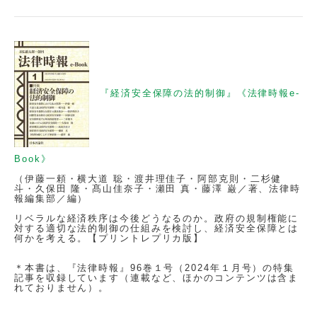
『経済安全保障の法的制御』《法律時報e-
Book》
（伊藤一頼・横大道 聡・渡井理佳子・阿部克則・二杉健
斗・久保田 隆・髙山佳奈子・瀬田 真・藤澤 巌／著、法律時
報編集部／編）
リベラルな経済秩序は今後どうなるのか。政府の規制権能に
対する適切な法的制御の仕組みを検討し、経済安全保障とは
何かを考える。【プリントレプリカ版】
＊本書は、『法律時報』96巻１号（2024年１月号）の特集
記事を収録しています（連載など、ほかのコンテンツは含ま
れておりません）。