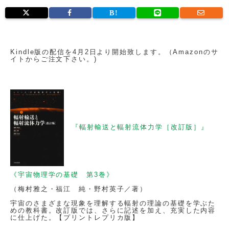
Kindle版の配信を4月2日より開始致します。（Amazonのサ
イトからご注文下さい。)
『輻射輸送と輻射流体力学［改訂版］』
《宇宙物理学の基礎 第3巻》
（梅村雅之・福江 純・野村英子／著）
宇宙のさまざまな現象を理解する輻射の理論の基礎を学ぶた
めの教科書。改訂版では、さらに記述を加え、充実した内容
に仕上げた。【プリントレプリカ版】