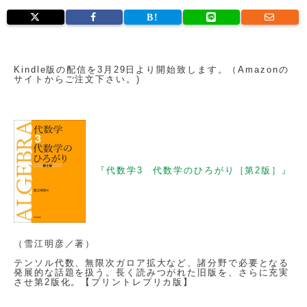
Kindle版の配信を3月29日より開始致します。（Amazonの
サイトからご注文下さい。)
『代数学3 代数学のひろがり［第2版］』
（雪江明彦／著）
テンソル代数、無限次ガロア拡大など、諸分野で必要となる
発展的な話題を扱う。長く読みつがれた旧版を、さらに充実
させ第2版化。【プリントレプリカ版】