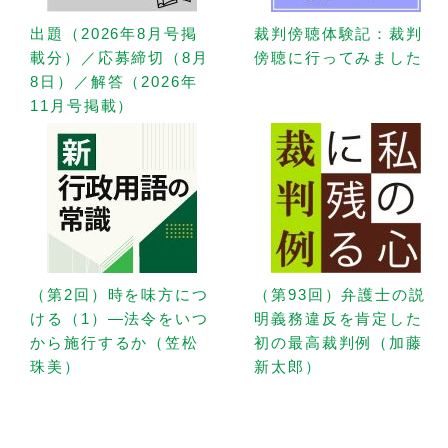
出題（2026年8月号掲
裁判傍聴体験記：裁判
載分）／応募締切（8月
傍聴に行ってみました
8日）／解答（2026年
11月号掲載）
（第2回）時を味方につ
（第93回）弁護士の説
ける（1）—法令をいつ
明義務違反を肯定した
から施行するか（笠松
初の最高裁判例（加藤
珠美）
新太郎）