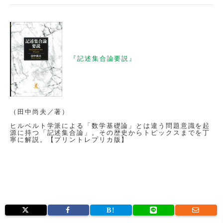
『記述集合論要説』
（田中尚夫／著）
ヒルベルト学派による「数学基礎論」とは違う問題意識を起
源に持つ「記述集合論」。その歴史からトピックスまでを丁
寧に解説。【プリントレプリカ版】