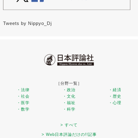
Tweets by Nippyo_Dj
［分野一覧］
・法律
・政治
・経済
・社会
・文化
・歴史
・医学
・福祉
・心理
・数学
・科学
> すべて
> Web日本評論だけの!!記事