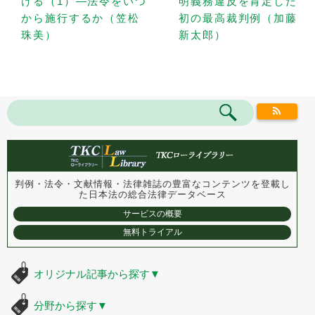
ける（1）—法令をいつ
明義務違反を肯定した
から施行するか（笠松
初の最高裁判例（加藤
珠美）
新太郎）
判例・法令・文献情報・法律雑誌の豊富なコンテンツを登載し
た
日本法の総合法律データベース
サービスの概要
無料トライアル
オリジナル記事から探す
▼
分野から探す
▼