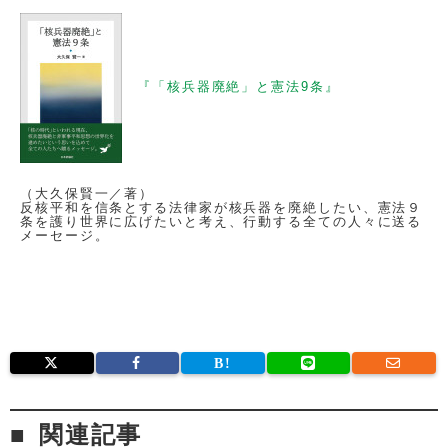
『「核兵器廃絶」と憲法9条』
（大久保賢一／著）
反核平和を信条とする法律家が核兵器を廃絶したい、憲法９
条を護り世界に広げたいと考え、行動する全ての人々に送る
メーセージ。
関連記事