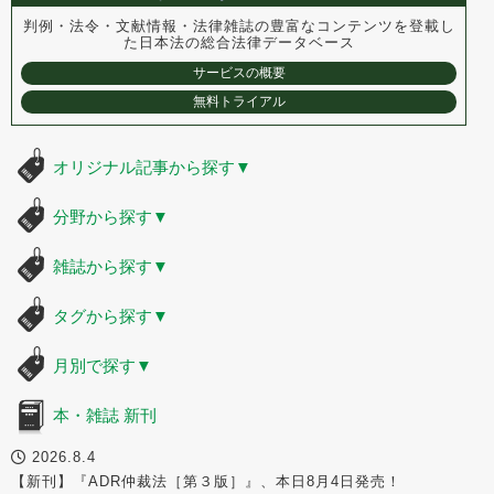
判例・法令・文献情報・法律雑誌の豊富なコンテンツを登載し
た
日本法の総合法律データベース
サービスの概要
無料トライアル
オリジナル記事から探す
▼
分野から探す
▼
雑誌から探す
▼
タグから探す
▼
月別で探す
▼
本・雑誌 新刊
2026.8.4
【新刊】『ADR仲裁法［第３版］』、本日8月4日発売！