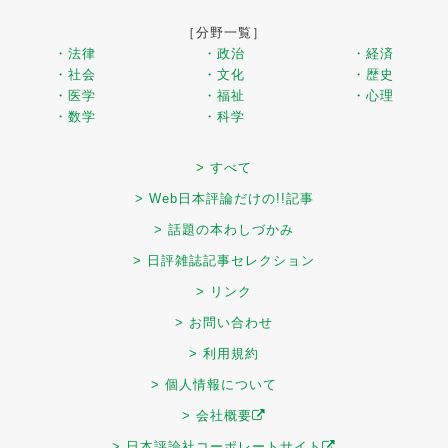
［分野一覧］
・法律
・政治
・経済
・社会
・文化
・歴史
・医学
・福祉
・心理
・数学
・科学
> すべて
> Web日本評論だけの!!記事
> 話題の本わしづかみ
> 日評雑誌記事セレクション
> リンク
> お問い合わせ
> 利用規約
> 個人情報について
> 会社概要
> 日本評論社コーポレートサイト