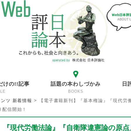
だけの!!記事
話題の本わしづかみ
日
CLE
BOOKS
ンツ 新着情報
>
【電子書籍新刊】『基本権論』『現代労
り配信開始！
』『現代労働法論』『自衛隊違憲論の原点