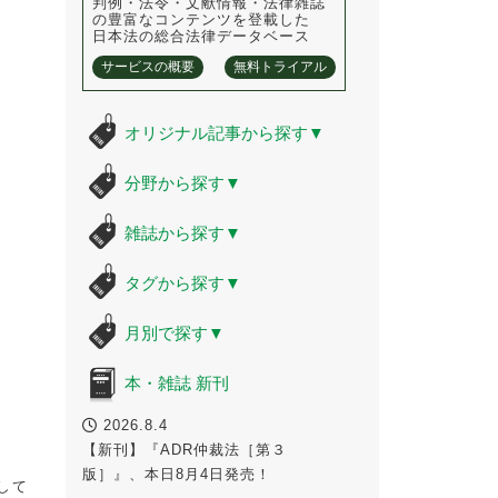
判例・法令・文献情報・法律雑誌
の豊富なコンテンツを登載した
日本法の総合法律データベース
サービスの概要
無料トライアル
オリジナル記事から探す
▼
分野から探す
▼
雑誌から探す
▼
タグから探す
▼
月別で探す
▼
本・雑誌 新刊
2026.8.4
【新刊】『ADR仲裁法［第３
版］』、本日8月4日発売！
して