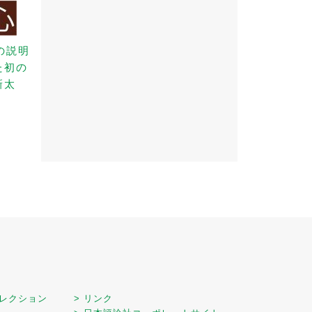
の説明
た初の
新太
セレクション
> リンク