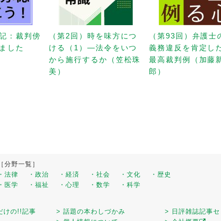
記：裁判傍
（第2回）時を味方につ
（第93回）弁護士
ました
ける（1）—法令をいつ
義務違反を肯定し
から施行するか（笠松珠
最高裁判例（加藤
美）
郎）
［分野一覧］
・法律
・政治
・経済
・社会
・文化
・歴史
・医学
・福祉
・心理
・数学
・科学
だけの!!記事
> 話題の本わしづかみ
> 日評雑誌記事