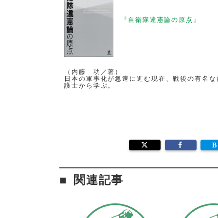
『自衛隊違憲論の原点』
（内藤 功／著）
日本の軍事化が急速に進む現在、戦後の有名な
護士から学ぶ。
関連記事