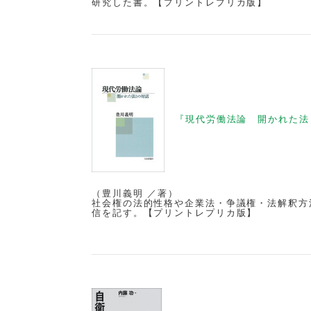
研究した書。【プリントレプリカ版】
『現代労働法論 開かれた法
（豊川義明 ／著）
社会権の法的性格や企業法・争議権・法解釈方
信を記す。【プリントレプリカ版】