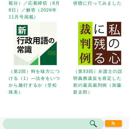
載分）／応募締切（8月
傍聴に行ってみました
8日）／解答（2026年
11月号掲載）
（第2回）時を味方につ
（第93回）弁護士の説
ける（1）—法令をいつ
明義務違反を肯定した
から施行するか（笠松
初の最高裁判例（加藤
珠美）
新太郎）