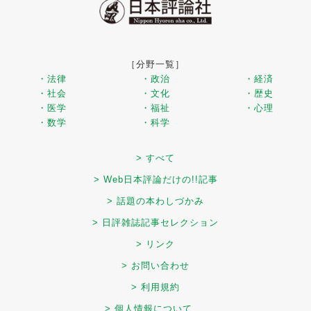
［分野一覧］
・法律
・政治
・経済
・社会
・文化
・歴史
・医学
・福祉
・心理
・数学
・科学
> すべて
> Web日本評論だけの!!記事
> 話題の本わしづかみ
> 日評雑誌記事セレクション
> リンク
> お問い合わせ
> 利用規約
> 個人情報について