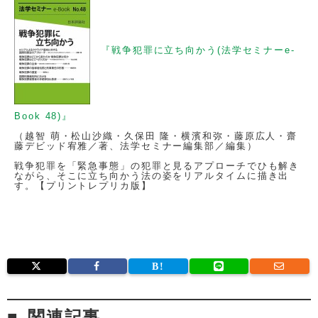
『戦争犯罪に立ち向かう(法学セミナーe-
Book 48)』
（越智 萌・松山沙織・久保田 隆・横濱和弥・藤原広人・齋
藤デビッド宥雅／著、法学セミナー編集部／編集）
戦争犯罪を「緊急事態」の犯罪と見るアプローチでひも解き
ながら、そこに立ち向かう法の姿をリアルタイムに描き出
す。【プリントレプリカ版】
関連記事