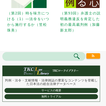
（第2回）時を味方につ
（第93回）弁護士の説
ける（1）—法令をいつ
明義務違反を肯定した
から施行するか（笠松
初の最高裁判例（加藤
珠美）
新太郎）
判例・法令・文献情報・法律雑誌の豊富なコンテンツを登載し
た
日本法の総合法律データベース
サービスの概要
無料トライアル